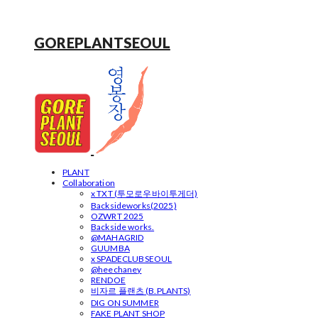
GOREPLANTSEOUL
PLANT
Collaboration
x TXT (투모로우바이투게더)
Backsideworks(2025)
OZWRT 2025
Backside works.
@MAHAGRID
GUUMBA
x SPADECLUBSEOUL
@heechaney
RENDOE
비자르 플랜츠 (B.PLANTS)
DIG ON SUMMER
FAKE PLANT SHOP