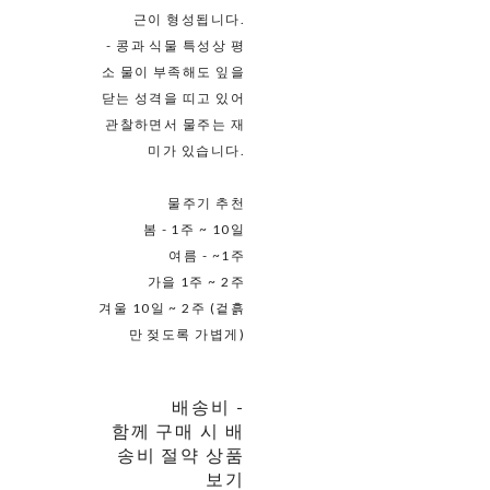
근이 형성됩니다.
- 콩과 식물 특성상 평
소 물이 부족해도 잎을
닫는 성격을 띠고 있어
관찰하면서 물주는 재
미가 있습니다.
물주기 추천
봄 - 1주 ~ 10일
여름 - ~1주
가을 1주 ~ 2주
겨울 10일 ~ 2주 (겉흙
만 젖도록 가볍게)
배송비
-
함께 구매 시 배
송비 절약 상품
보기