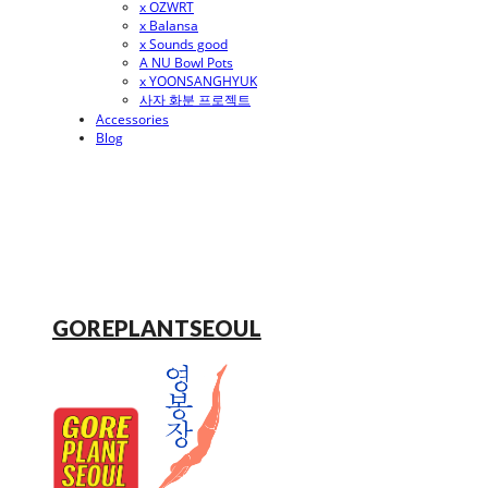
x OZWRT
x Balansa
x Sounds good
A NU Bowl Pots
x YOONSANGHYUK
사자 화분 프로젝트
Accessories
Blog
GOREPLANTSEOUL