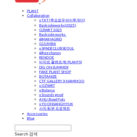
PLANT
Collaboration
x TXT (투모로우바이투게더)
Backsideworks(2025)
OZWRT 2025
Backside works.
@MAHAGRID
GUUMBA
x SPADECLUBSEOUL
@heechaney
RENDOE
비자르 플랜츠 (B.PLANTS)
DIG ON SUMMER
FAKE PLANT SHOP
BOTANIZE
CTF GALLERY X NAMMOO
x OZWRT
x Balansa
x Sounds good
A NU Bowl Pots
x YOONSANGHYUK
사자 화분 프로젝트
Accessories
Blog
Search
검색