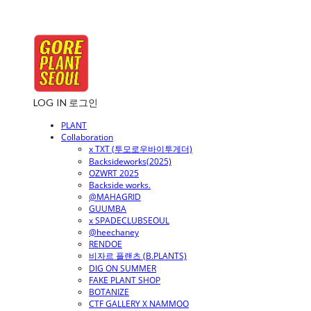
LOG IN
로그인
PLANT
Collaboration
x TXT (투모로우바이투게더)
Backsideworks(2025)
OZWRT 2025
Backside works.
@MAHAGRID
GUUMBA
x SPADECLUBSEOUL
@heechaney
RENDOE
비자르 플랜츠 (B.PLANTS)
DIG ON SUMMER
FAKE PLANT SHOP
BOTANIZE
CTF GALLERY X NAMMOO