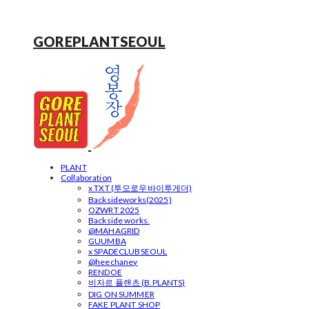
GOREPLANTSEOUL
PLANT
Collaboration
x TXT (투모로우바이투게더)
Backsideworks(2025)
OZWRT 2025
Backside works.
@MAHAGRID
GUUMBA
x SPADECLUBSEOUL
@heechaney
RENDOE
비자르 플랜츠 (B.PLANTS)
DIG ON SUMMER
FAKE PLANT SHOP