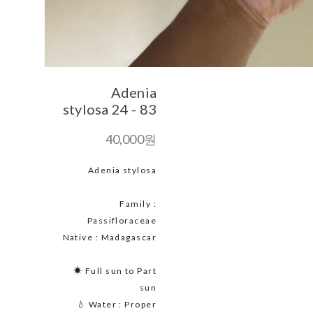
Adenia
stylosa 24 - 83
40,000원
Adenia stylosa
Family :
Passifloraceae
Native : Madagascar
☀ Full sun to Part
sun
💧 Water : Proper