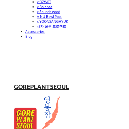
x OZWRT
x Balansa
x Sounds good
A NU Bowl Pots
x YOONSANGHYUK
사자 화분 프로젝트
Accessories
Blog
GOREPLANTSEOUL