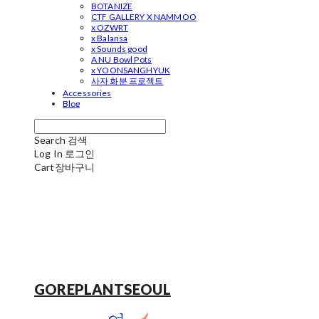
BOTANIZE
CTF GALLERY X NAMMOO
x OZWRT
x Balansa
x Sounds good
A NU Bowl Pots
x YOONSANGHYUK
사자 화분 프로젝트
Accessories
Blog
Search
검색
Log In
로그인
Cart
장바구니
GOREPLANTSEOUL