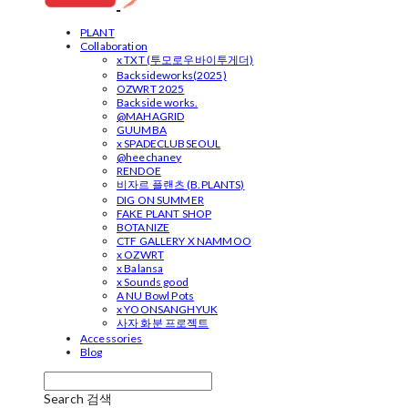
PLANT
Collaboration
x TXT (투모로우바이투게더)
Backsideworks(2025)
OZWRT 2025
Backside works.
@MAHAGRID
GUUMBA
x SPADECLUBSEOUL
@heechaney
RENDOE
비자르 플랜츠 (B.PLANTS)
DIG ON SUMMER
FAKE PLANT SHOP
BOTANIZE
CTF GALLERY X NAMMOO
x OZWRT
x Balansa
x Sounds good
A NU Bowl Pots
x YOONSANGHYUK
사자 화분 프로젝트
Accessories
Blog
Search
검색