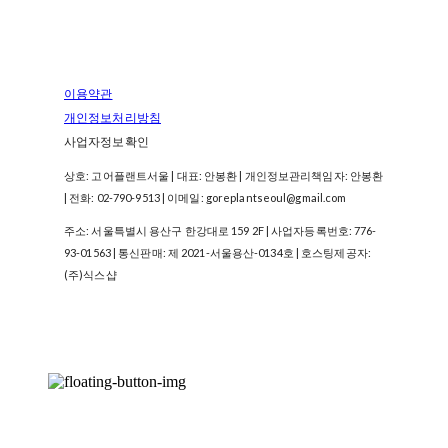
이용약관
개인정보처리방침
사업자정보확인
상호: 고어플랜트서울 | 대표: 안봉환 | 개인정보관리책임자: 안봉환
| 전화: 02-790-9513 | 이메일: goreplantseoul@gmail.com
주소: 서울특별시 용산구 한강대로 159 2F | 사업자등록번호:
776-
93-01563
| 통신판매:
제 2021-서울용산-0134호
| 호스팅제공자:
(주)식스샵