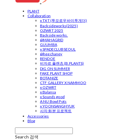
PLANT
Collaboration
x TXT (투모로우바이투게더)
Backsideworks(2025)
OZWRT 2025
Backside works.
@MAHAGRID
GUUMBA
x SPADECLUBSEOUL
@heechaney
RENDOE
비자르 플랜츠 (B.PLANTS)
DIG ON SUMMER
FAKE PLANT SHOP
BOTANIZE
CTF GALLERY X NAMMOO
x OZWRT
x Balansa
x Sounds good
A NU Bowl Pots
x YOONSANGHYUK
사자 화분 프로젝트
Accessories
Blog
Search
검색