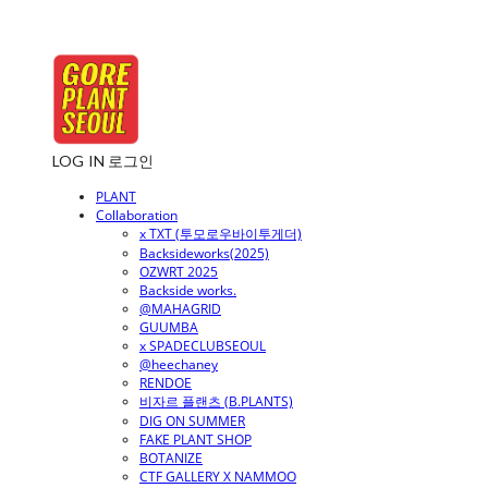
LOG IN
로그인
PLANT
Collaboration
x TXT (투모로우바이투게더)
Backsideworks(2025)
OZWRT 2025
Backside works.
@MAHAGRID
GUUMBA
x SPADECLUBSEOUL
@heechaney
RENDOE
비자르 플랜츠 (B.PLANTS)
DIG ON SUMMER
FAKE PLANT SHOP
BOTANIZE
CTF GALLERY X NAMMOO