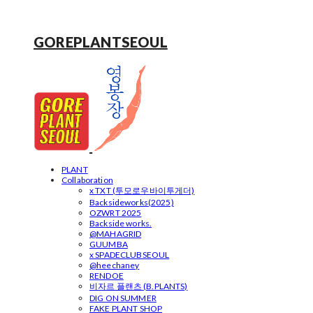
GOREPLANTSEOUL
PLANT
Collaboration
x TXT (투모로우바이투게더)
Backsideworks(2025)
OZWRT 2025
Backside works.
@MAHAGRID
GUUMBA
x SPADECLUBSEOUL
@heechaney
RENDOE
비자르 플랜츠 (B.PLANTS)
DIG ON SUMMER
FAKE PLANT SHOP