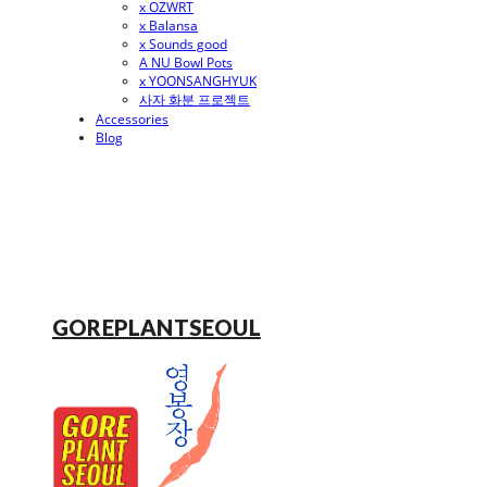
x OZWRT
x Balansa
x Sounds good
A NU Bowl Pots
x YOONSANGHYUK
사자 화분 프로젝트
Accessories
Blog
GOREPLANTSEOUL