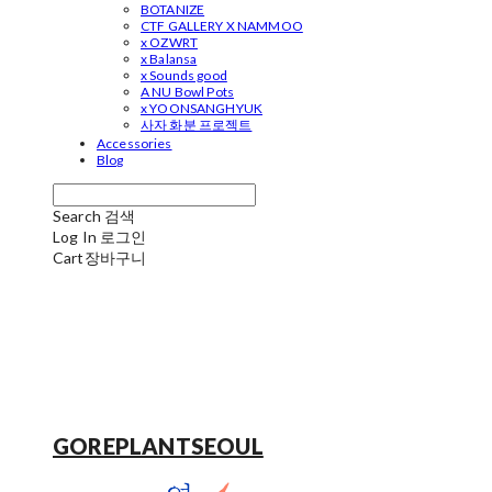
BOTANIZE
CTF GALLERY X NAMMOO
x OZWRT
x Balansa
x Sounds good
A NU Bowl Pots
x YOONSANGHYUK
사자 화분 프로젝트
Accessories
Blog
Search
검색
Log In
로그인
Cart
장바구니
GOREPLANTSEOUL