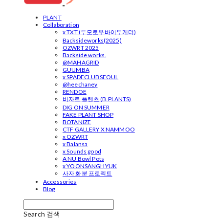
PLANT
Collaboration
x TXT (투모로우바이투게더)
Backsideworks(2025)
OZWRT 2025
Backside works.
@MAHAGRID
GUUMBA
x SPADECLUBSEOUL
@heechaney
RENDOE
비자르 플랜츠 (B.PLANTS)
DIG ON SUMMER
FAKE PLANT SHOP
BOTANIZE
CTF GALLERY X NAMMOO
x OZWRT
x Balansa
x Sounds good
A NU Bowl Pots
x YOONSANGHYUK
사자 화분 프로젝트
Accessories
Blog
Search
검색