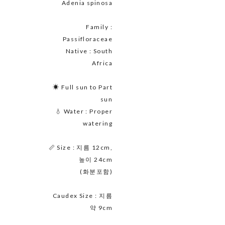
Adenia spinosa
Family :
Passifloraceae
Native : South
Africa
☀ Full sun to Part
sun
💧 Water : Proper
watering
📏 Size : 지름 12cm,
높이 24cm
(화분포함)
Caudex Size : 지름
약 9cm