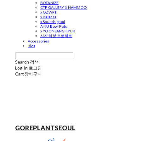
BOTANIZE
CTF GALLERY X NAMMOO
x OZWRT
x Balansa
x Sounds good
A NU Bowl Pots
x YOONSANGHYUK
사자 화분 프로젝트
Accessories
Blog
Search
검색
Log In
로그인
Cart
장바구니
GOREPLANTSEOUL