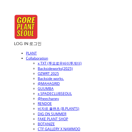
LOG IN
로그인
PLANT
Collaboration
x TXT (투모로우바이투게더)
Backsideworks(2025)
OZWRT 2025
Backside works.
@MAHAGRID
GUUMBA
x SPADECLUBSEOUL
@heechaney
RENDOE
비자르 플랜츠 (B.PLANTS)
DIG ON SUMMER
FAKE PLANT SHOP
BOTANIZE
CTF GALLERY X NAMMOO