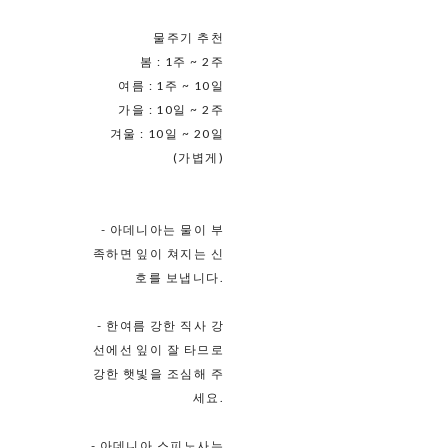
물주기 추천
봄 : 1주 ~ 2주
여름 : 1주 ~ 10일
가을 : 10일 ~ 2주
겨울 : 10일 ~ 20일
(가볍게)
- 아데니아는 물이 부
족하면 잎이 쳐지는 신
호를 보냅니다.
- 한여름 강한 직사 강
선에선 잎이 잘 타므로
강한 햇빛을 조심해 주
세요.
- 아데니아 스피노사는