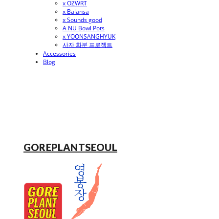
x OZWRT
x Balansa
x Sounds good
A NU Bowl Pots
x YOONSANGHYUK
사자 화분 프로젝트
Accessories
Blog
GOREPLANTSEOUL