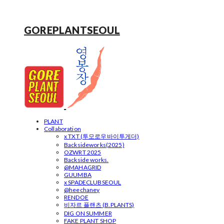
GOREPLANTSEOUL
PLANT
Collaboration
x TXT (투모로우바이투게더)
Backsideworks(2025)
OZWRT 2025
Backside works.
@MAHAGRID
GUUMBA
x SPADECLUBSEOUL
@heechaney
RENDOE
비자르 플랜츠 (B.PLANTS)
DIG ON SUMMER
FAKE PLANT SHOP