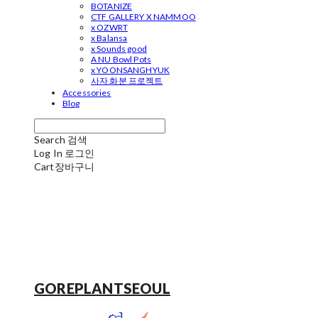
BOTANIZE
CTF GALLERY X NAMMOO
x OZWRT
x Balansa
x Sounds good
A NU Bowl Pots
x YOONSANGHYUK
사자 화분 프로젝트
Accessories
Blog
Search
검색
Log In
로그인
Cart
장바구니
GOREPLANTSEOUL