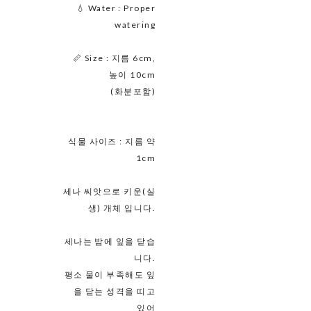
💧 Water : Proper
watering
📏 Size : 지름 6cm,
높이 10cm
(화분포함)
식물 사이즈 : 지름 약
1cm
세나 씨앗으로 키운(실
생) 개체 입니다.
세나는 밤에 잎을 닫습
니다.
평소 물이 부족해도 잎
을 닫는 성격을 띠고
있어