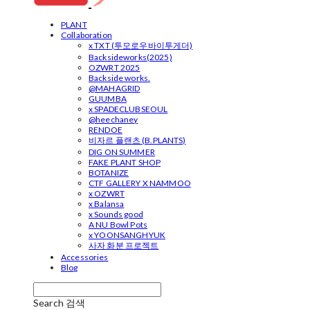
PLANT
Collaboration
x TXT (투모로우바이투게더)
Backsideworks(2025)
OZWRT 2025
Backside works.
@MAHAGRID
GUUMBA
x SPADECLUBSEOUL
@heechaney
RENDOE
비자르 플랜츠 (B.PLANTS)
DIG ON SUMMER
FAKE PLANT SHOP
BOTANIZE
CTF GALLERY X NAMMOO
x OZWRT
x Balansa
x Sounds good
A NU Bowl Pots
x YOONSANGHYUK
사자 화분 프로젝트
Accessories
Blog
Search
검색