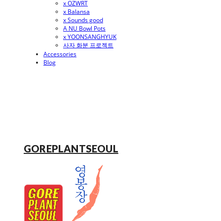
x OZWRT
x Balansa
x Sounds good
A NU Bowl Pots
x YOONSANGHYUK
사자 화분 프로젝트
Accessories
Blog
GOREPLANTSEOUL