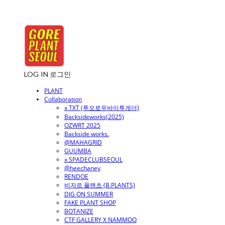
LOG IN
로그인
PLANT
Collaboration
x TXT (투모로우바이투게더)
Backsideworks(2025)
OZWRT 2025
Backside works.
@MAHAGRID
GUUMBA
x SPADECLUBSEOUL
@heechaney
RENDOE
비자르 플랜츠 (B.PLANTS)
DIG ON SUMMER
FAKE PLANT SHOP
BOTANIZE
CTF GALLERY X NAMMOO