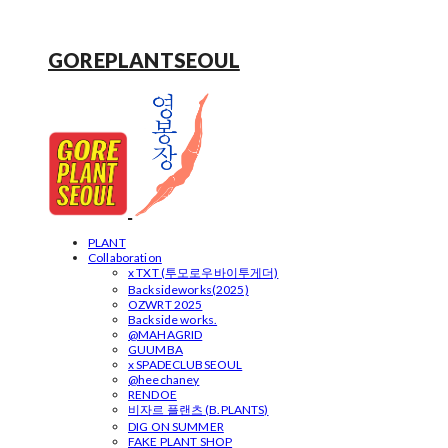
GOREPLANTSEOUL
PLANT
Collaboration
x TXT (투모로우바이투게더)
Backsideworks(2025)
OZWRT 2025
Backside works.
@MAHAGRID
GUUMBA
x SPADECLUBSEOUL
@heechaney
RENDOE
비자르 플랜츠 (B.PLANTS)
DIG ON SUMMER
FAKE PLANT SHOP