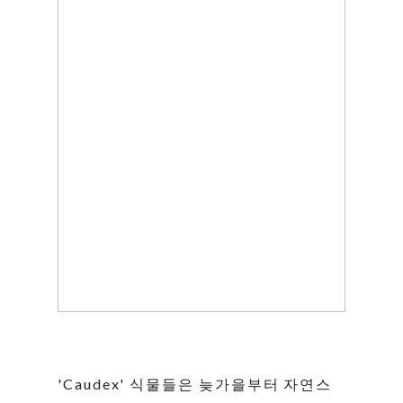
'Caudex' 식물들은 늦가을부터 자연스