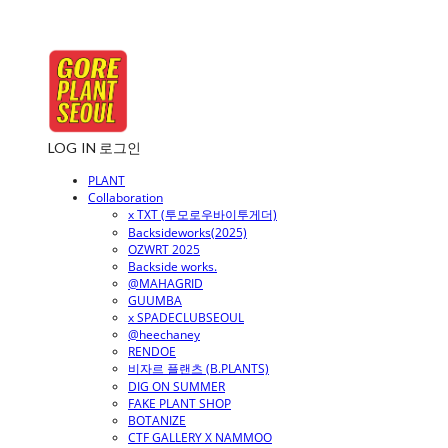
LOG IN
로그인
PLANT
Collaboration
x TXT (투모로우바이투게더)
Backsideworks(2025)
OZWRT 2025
Backside works.
@MAHAGRID
GUUMBA
x SPADECLUBSEOUL
@heechaney
RENDOE
비자르 플랜츠 (B.PLANTS)
DIG ON SUMMER
FAKE PLANT SHOP
BOTANIZE
CTF GALLERY X NAMMOO