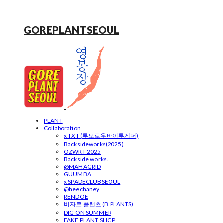
GOREPLANTSEOUL
PLANT
Collaboration
x TXT (투모로우바이투게더)
Backsideworks(2025)
OZWRT 2025
Backside works.
@MAHAGRID
GUUMBA
x SPADECLUBSEOUL
@heechaney
RENDOE
비자르 플랜츠 (B.PLANTS)
DIG ON SUMMER
FAKE PLANT SHOP