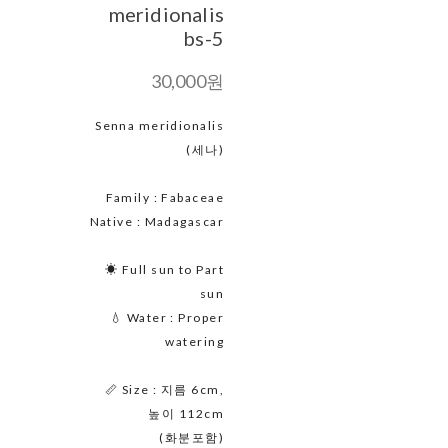
meridionalis
bs-5
30,000원
Senna meridionalis
(세나)
Family : Fabaceae
Native : Madagascar
☀ Full sun to Part
sun
💧 Water : Proper
watering
📏 Size : 지름 6cm,
높이 112cm
(화분포함)