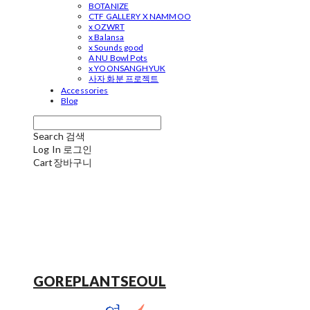
BOTANIZE
CTF GALLERY X NAMMOO
x OZWRT
x Balansa
x Sounds good
A NU Bowl Pots
x YOONSANGHYUK
사자 화분 프로젝트
Accessories
Blog
Search
검색
Log In
로그인
Cart
장바구니
GOREPLANTSEOUL