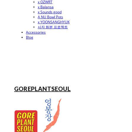
x OZWRT
x Balansa
x Sounds good
A NU Bowl Pots
x YOONSANGHYUK
사자 화분 프로젝트
Accessories
Blog
GOREPLANTSEOUL