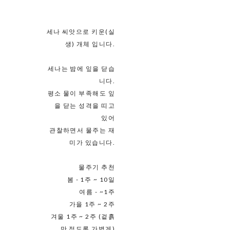
세나 씨앗으로 키운(실
생) 개체 입니다.
세나는 밤에 잎을 닫습
니다.
평소 물이 부족해도 잎
을 닫는 성격을 띠고
있어
관찰하면서 물주는 재
미가 있습니다.
물주기 추천
봄 - 1주 ~ 10일
여름 - ~1주
가을 1주 ~ 2주
겨울 1주 ~ 2주 (겉흙
만 젖도록 가볍게)