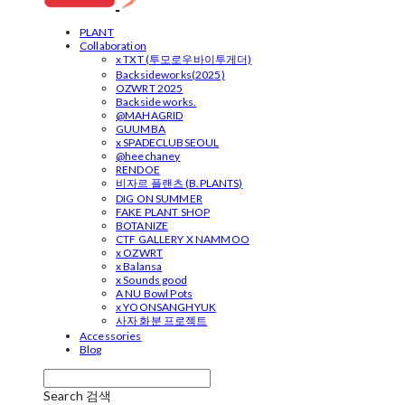
PLANT
Collaboration
x TXT (투모로우바이투게더)
Backsideworks(2025)
OZWRT 2025
Backside works.
@MAHAGRID
GUUMBA
x SPADECLUBSEOUL
@heechaney
RENDOE
비자르 플랜츠 (B.PLANTS)
DIG ON SUMMER
FAKE PLANT SHOP
BOTANIZE
CTF GALLERY X NAMMOO
x OZWRT
x Balansa
x Sounds good
A NU Bowl Pots
x YOONSANGHYUK
사자 화분 프로젝트
Accessories
Blog
Search
검색