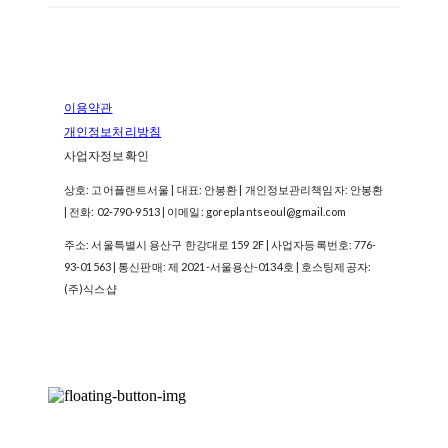
이용약관
개인정보처리방침
사업자정보확인
상호: 고어플랜트서울 | 대표: 안봉환 | 개인정보관리책임자: 안봉환
| 전화: 02-790-9513 | 이메일: goreplantseoul@gmail.com
주소: 서울특별시 용산구 한강대로 159 2F | 사업자등록번호:
776-
93-01563
| 통신판매:
제 2021-서울용산-0134호
| 호스팅제공자:
(주)식스샵