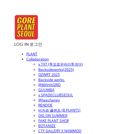
LOG IN
로그인
PLANT
Collaboration
x TXT (투모로우바이투게더)
Backsideworks(2025)
OZWRT 2025
Backside works.
@MAHAGRID
GUUMBA
x SPADECLUBSEOUL
@heechaney
RENDOE
비자르 플랜츠 (B.PLANTS)
DIG ON SUMMER
FAKE PLANT SHOP
BOTANIZE
CTF GALLERY X NAMMOO