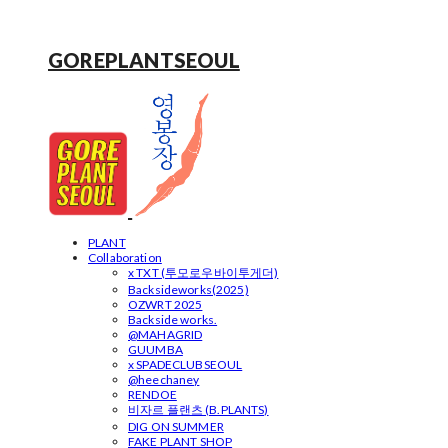
GOREPLANTSEOUL
PLANT
Collaboration
x TXT (투모로우바이투게더)
Backsideworks(2025)
OZWRT 2025
Backside works.
@MAHAGRID
GUUMBA
x SPADECLUBSEOUL
@heechaney
RENDOE
비자르 플랜츠 (B.PLANTS)
DIG ON SUMMER
FAKE PLANT SHOP