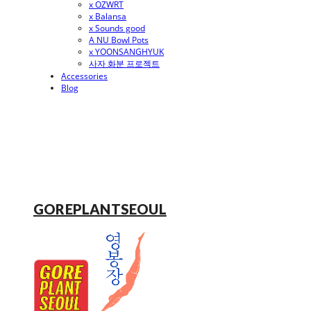
x OZWRT
x Balansa
x Sounds good
A NU Bowl Pots
x YOONSANGHYUK
사자 화분 프로젝트
Accessories
Blog
GOREPLANTSEOUL