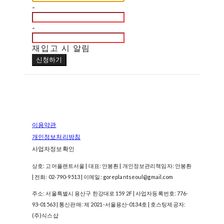
-
-
재입고 시 알림
신청하기
이용약관
개인정보처리방침
사업자정보확인
상호: 고어플랜트서울 | 대표: 안봉환 | 개인정보관리책임자: 안봉환
| 전화: 02-790-9513 | 이메일: goreplantseoul@gmail.com
주소: 서울특별시 용산구 한강대로 159 2F | 사업자등록번호:
776-
93-01563
| 통신판매:
제 2021-서울용산-0134호
| 호스팅제공자:
(주)식스샵