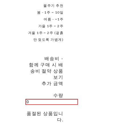
물주기 추천
봄 - 1주 ~ 10일
여름 - ~1주
가을 1주 ~ 2주
겨울 1주 ~ 2주 (겉흙
만 젖도록 가볍게)
배송비
-
함께 구매 시 배
송비 절약 상품
보기
추가 금액
수량
품절된 상품입니
다.