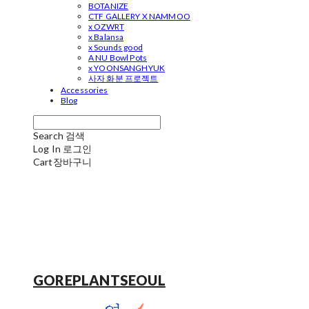
BOTANIZE
CTF GALLERY X NAMMOO
x OZWRT
x Balansa
x Sounds good
A NU Bowl Pots
x YOONSANGHYUK
사자 화분 프로젝트
Accessories
Blog
Search
검색
Log In
로그인
Cart
장바구니
GOREPLANTSEOUL