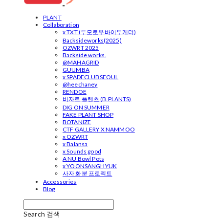
PLANT
Collaboration
x TXT (투모로우바이투게더)
Backsideworks(2025)
OZWRT 2025
Backside works.
@MAHAGRID
GUUMBA
x SPADECLUBSEOUL
@heechaney
RENDOE
비자르 플랜츠 (B.PLANTS)
DIG ON SUMMER
FAKE PLANT SHOP
BOTANIZE
CTF GALLERY X NAMMOO
x OZWRT
x Balansa
x Sounds good
A NU Bowl Pots
x YOONSANGHYUK
사자 화분 프로젝트
Accessories
Blog
Search
검색