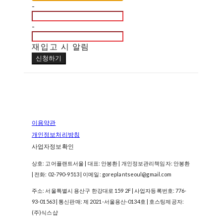
-
-
재입고 시 알림
신청하기
이용약관
개인정보처리방침
사업자정보확인
상호: 고어플랜트서울 | 대표: 안봉환 | 개인정보관리책임자: 안봉환
| 전화: 02-790-9513 | 이메일: goreplantseoul@gmail.com
주소: 서울특별시 용산구 한강대로 159 2F | 사업자등록번호:
776-
93-01563
| 통신판매:
제 2021-서울용산-0134호
| 호스팅제공자:
(주)식스샵