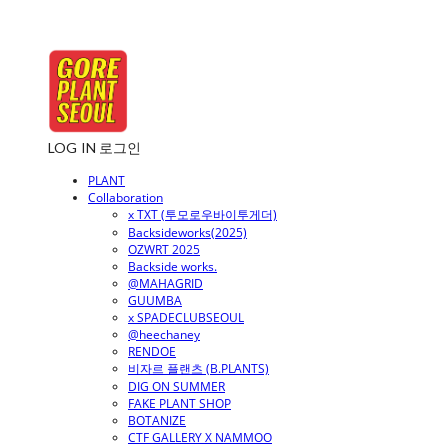
LOG IN
로그인
PLANT
Collaboration
x TXT (투모로우바이투게더)
Backsideworks(2025)
OZWRT 2025
Backside works.
@MAHAGRID
GUUMBA
x SPADECLUBSEOUL
@heechaney
RENDOE
비자르 플랜츠 (B.PLANTS)
DIG ON SUMMER
FAKE PLANT SHOP
BOTANIZE
CTF GALLERY X NAMMOO