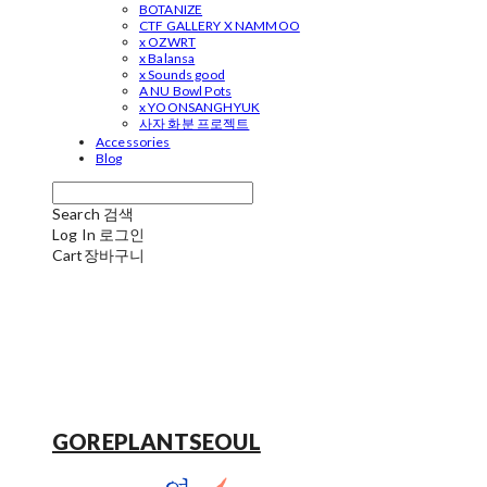
BOTANIZE
CTF GALLERY X NAMMOO
x OZWRT
x Balansa
x Sounds good
A NU Bowl Pots
x YOONSANGHYUK
사자 화분 프로젝트
Accessories
Blog
Search
검색
Log In
로그인
Cart
장바구니
GOREPLANTSEOUL