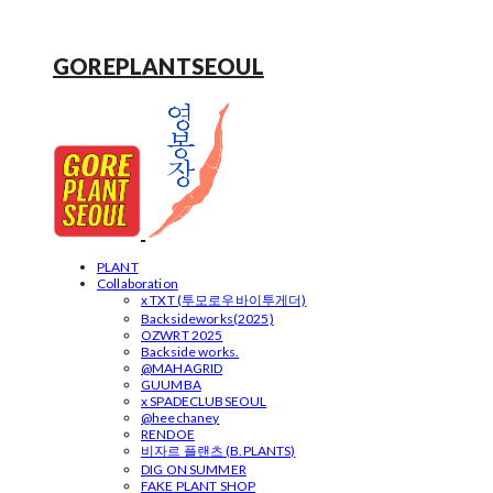
GOREPLANTSEOUL
PLANT
Collaboration
x TXT (투모로우바이투게더)
Backsideworks(2025)
OZWRT 2025
Backside works.
@MAHAGRID
GUUMBA
x SPADECLUBSEOUL
@heechaney
RENDOE
비자르 플랜츠 (B.PLANTS)
DIG ON SUMMER
FAKE PLANT SHOP