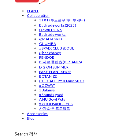
PLANT
Collaboration
x TXT (투모로우바이투게더)
Backsideworks(2025)
OZWRT 2025
Backside works.
@MAHAGRID
GUUMBA
x SPADECLUBSEOUL
@heechaney
RENDOE
비자르 플랜츠 (B.PLANTS)
DIG ON SUMMER
FAKE PLANT SHOP
BOTANIZE
CTF GALLERY X NAMMOO
x OZWRT
x Balansa
x Sounds good
A NU Bowl Pots
x YOONSANGHYUK
사자 화분 프로젝트
Accessories
Blog
Search
검색