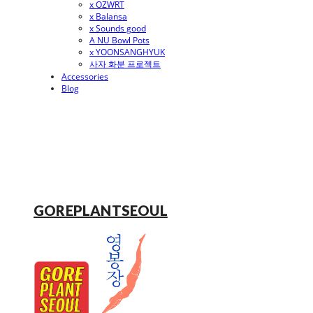
x OZWRT
x Balansa
x Sounds good
A NU Bowl Pots
x YOONSANGHYUK
사자 화분 프로젝트
Accessories
Blog
GOREPLANTSEOUL