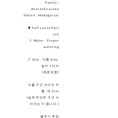
Family :
Anacardicaceae
Native : Madagascar
☀ Full sun to Part
sun
💧 Water : Proper
watering
📏 Size : 지름 6cm,
높이 11cm
(화분포함)
식물 구근 사이즈 지
름: 약 2cm
(실제 하단부 구근 사
이즈는 더 큽니다.)
물주기 추천