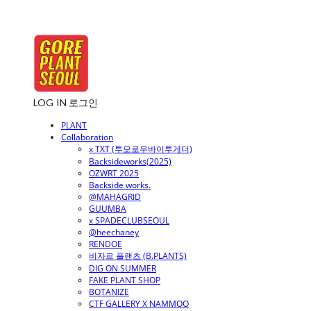
LOG IN
로그인
PLANT
Collaboration
x TXT (투모로우바이투게더)
Backsideworks(2025)
OZWRT 2025
Backside works.
@MAHAGRID
GUUMBA
x SPADECLUBSEOUL
@heechaney
RENDOE
비자르 플랜츠 (B.PLANTS)
DIG ON SUMMER
FAKE PLANT SHOP
BOTANIZE
CTF GALLERY X NAMMOO