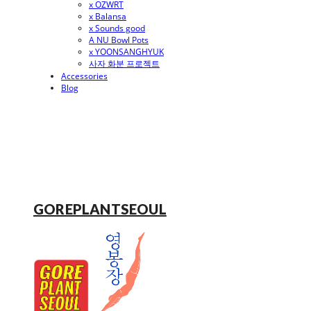
x OZWRT
x Balansa
x Sounds good
A NU Bowl Pots
x YOONSANGHYUK
사자 화분 프로젝트
Accessories
Blog
GOREPLANTSEOUL