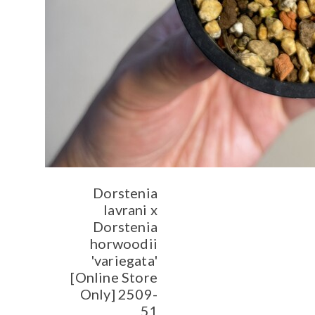
Dorstenia
lavrani x
Dorstenia
horwoodii
'variegata'
[Online Store
Only] 2509-
51