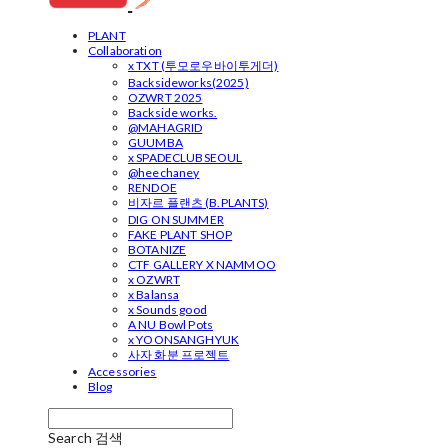
PLANT
Collaboration
x TXT (투모로우바이투게더)
Backsideworks(2025)
OZWRT 2025
Backside works.
@MAHAGRID
GUUMBA
x SPADECLUBSEOUL
@heechaney
RENDOE
비자르 플랜츠 (B.PLANTS)
DIG ON SUMMER
FAKE PLANT SHOP
BOTANIZE
CTF GALLERY X NAMMOO
x OZWRT
x Balansa
x Sounds good
A NU Bowl Pots
x YOONSANGHYUK
사자 화분 프로젝트
Accessories
Blog
Search
검색