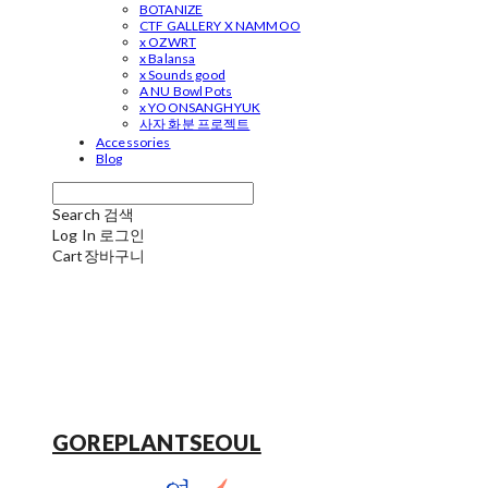
BOTANIZE
CTF GALLERY X NAMMOO
x OZWRT
x Balansa
x Sounds good
A NU Bowl Pots
x YOONSANGHYUK
사자 화분 프로젝트
Accessories
Blog
Search
검색
Log In
로그인
Cart
장바구니
GOREPLANTSEOUL