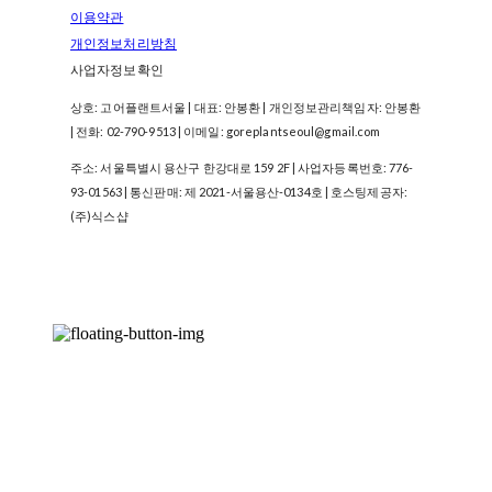
이용약관
개인정보처리방침
사업자정보확인
상호: 고어플랜트서울 | 대표: 안봉환 | 개인정보관리책임자: 안봉환
| 전화: 02-790-9513 | 이메일: goreplantseoul@gmail.com
주소: 서울특별시 용산구 한강대로 159 2F | 사업자등록번호:
776-
93-01563
| 통신판매:
제 2021-서울용산-0134호
| 호스팅제공자:
(주)식스샵