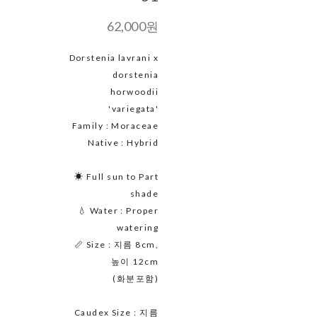
62,000원
Dorstenia lavrani x
dorstenia
horwoodii
'variegata'
Family : Moraceae
Native : Hybrid
☀ Full sun to Part
shade
💧 Water : Proper
watering
📏 Size : 지름 8cm,
높이 12cm
(화분포함)
Caudex Size : 지름