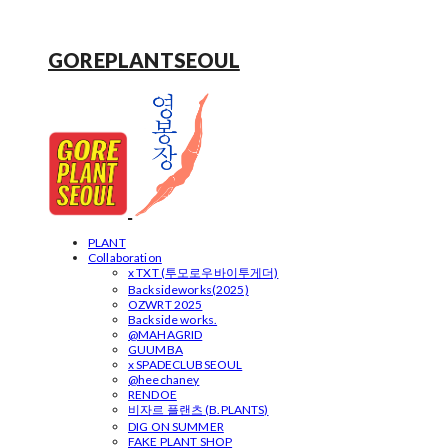
GOREPLANTSEOUL
PLANT
Collaboration
x TXT (투모로우바이투게더)
Backsideworks(2025)
OZWRT 2025
Backside works.
@MAHAGRID
GUUMBA
x SPADECLUBSEOUL
@heechaney
RENDOE
비자르 플랜츠 (B.PLANTS)
DIG ON SUMMER
FAKE PLANT SHOP