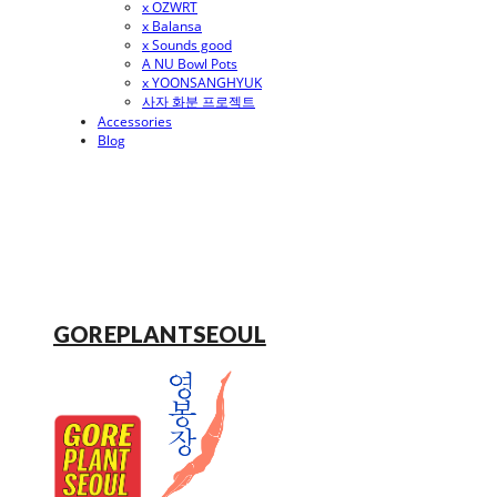
x OZWRT
x Balansa
x Sounds good
A NU Bowl Pots
x YOONSANGHYUK
사자 화분 프로젝트
Accessories
Blog
GOREPLANTSEOUL