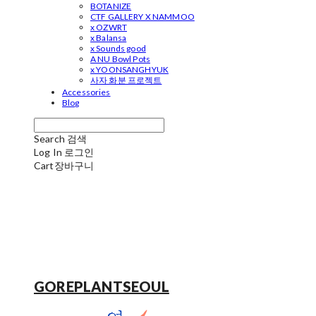
BOTANIZE
CTF GALLERY X NAMMOO
x OZWRT
x Balansa
x Sounds good
A NU Bowl Pots
x YOONSANGHYUK
사자 화분 프로젝트
Accessories
Blog
Search
검색
Log In
로그인
Cart
장바구니
GOREPLANTSEOUL