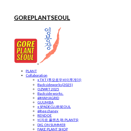
GOREPLANTSEOUL
PLANT
Collaboration
x TXT (투모로우바이투게더)
Backsideworks(2025)
OZWRT 2025
Backside works.
@MAHAGRID
GUUMBA
x SPADECLUBSEOUL
@heechaney
RENDOE
비자르 플랜츠 (B.PLANTS)
DIG ON SUMMER
FAKE PLANT SHOP