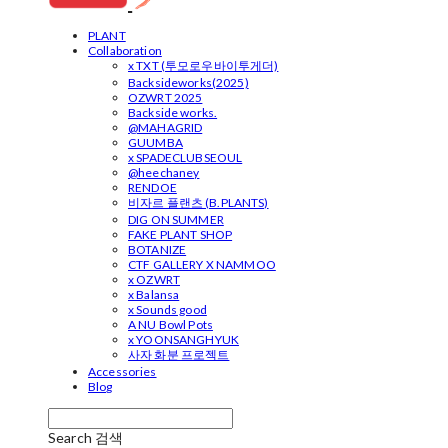
PLANT
Collaboration
x TXT (투모로우바이투게더)
Backsideworks(2025)
OZWRT 2025
Backside works.
@MAHAGRID
GUUMBA
x SPADECLUBSEOUL
@heechaney
RENDOE
비자르 플랜츠 (B.PLANTS)
DIG ON SUMMER
FAKE PLANT SHOP
BOTANIZE
CTF GALLERY X NAMMOO
x OZWRT
x Balansa
x Sounds good
A NU Bowl Pots
x YOONSANGHYUK
사자 화분 프로젝트
Accessories
Blog
Search
검색