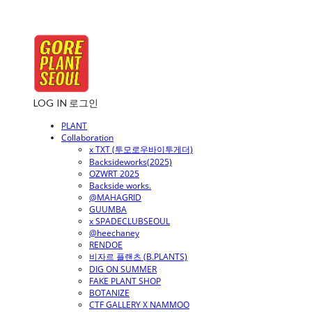
LOG IN
로그인
PLANT
Collaboration
x TXT (투모로우바이투게더)
Backsideworks(2025)
OZWRT 2025
Backside works.
@MAHAGRID
GUUMBA
x SPADECLUBSEOUL
@heechaney
RENDOE
비자르 플랜츠 (B.PLANTS)
DIG ON SUMMER
FAKE PLANT SHOP
BOTANIZE
CTF GALLERY X NAMMOO