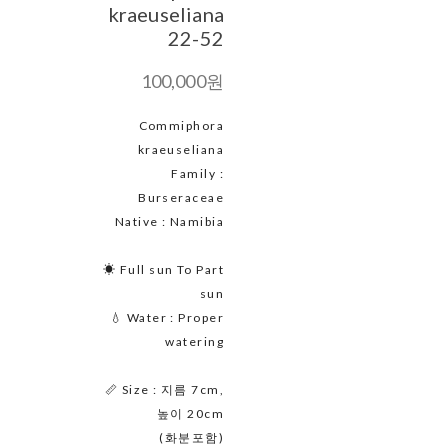
kraeuseliana
22-52
100,000원
Commiphora
kraeuseliana
Family :
Burseraceae
Native : Namibia
☀ Full sun To Part
sun
💧 Water : Proper
watering
📏 Size : 지름 7cm,
높이 20cm
(화분포함)