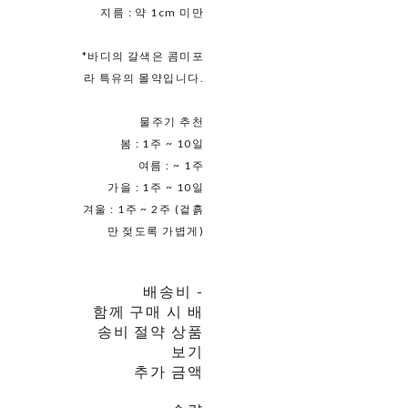
지름 : 약 1cm 미만
*바디의 갈색은 콤미포
라 특유의 몰약입니다.
물주기 추천
봄 : 1주 ~ 10일
여름 : ~ 1주
가을 : 1주 ~ 10일
겨울 : 1주 ~ 2주 (겉흙
만 젖도록 가볍게)
배송비
-
함께 구매 시 배
송비 절약 상품
보기
추가 금액