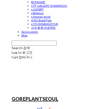
BOTANIZE
CTF GALLERY X NAMMOO
x OZWRT
x Balansa
x Sounds good
A NU Bowl Pots
x YOONSANGHYUK
사자 화분 프로젝트
Accessories
Blog
Search
검색
Log In
로그인
Cart
장바구니
GOREPLANTSEOUL