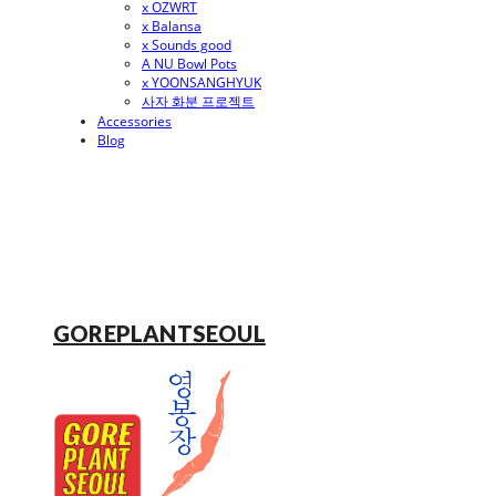
x OZWRT
x Balansa
x Sounds good
A NU Bowl Pots
x YOONSANGHYUK
사자 화분 프로젝트
Accessories
Blog
GOREPLANTSEOUL