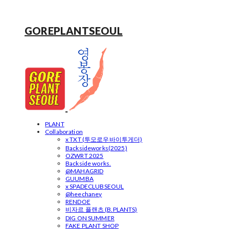
GOREPLANTSEOUL
PLANT
Collaboration
x TXT (투모로우바이투게더)
Backsideworks(2025)
OZWRT 2025
Backside works.
@MAHAGRID
GUUMBA
x SPADECLUBSEOUL
@heechaney
RENDOE
비자르 플랜츠 (B.PLANTS)
DIG ON SUMMER
FAKE PLANT SHOP