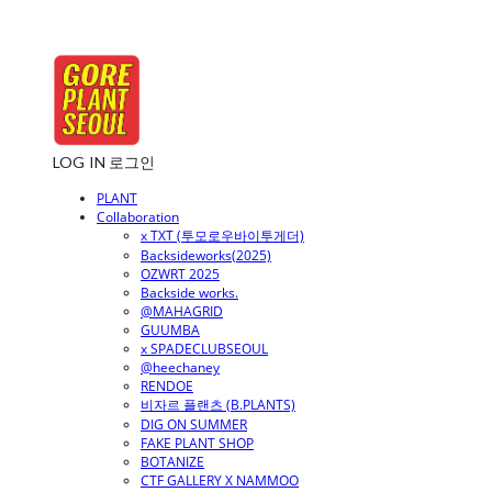
LOG IN
로그인
PLANT
Collaboration
x TXT (투모로우바이투게더)
Backsideworks(2025)
OZWRT 2025
Backside works.
@MAHAGRID
GUUMBA
x SPADECLUBSEOUL
@heechaney
RENDOE
비자르 플랜츠 (B.PLANTS)
DIG ON SUMMER
FAKE PLANT SHOP
BOTANIZE
CTF GALLERY X NAMMOO