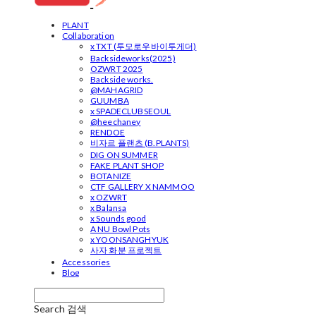
PLANT
Collaboration
x TXT (투모로우바이투게더)
Backsideworks(2025)
OZWRT 2025
Backside works.
@MAHAGRID
GUUMBA
x SPADECLUBSEOUL
@heechaney
RENDOE
비자르 플랜츠 (B.PLANTS)
DIG ON SUMMER
FAKE PLANT SHOP
BOTANIZE
CTF GALLERY X NAMMOO
x OZWRT
x Balansa
x Sounds good
A NU Bowl Pots
x YOONSANGHYUK
사자 화분 프로젝트
Accessories
Blog
Search
검색