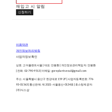
재입고 시 알림
신청하기
이용약관
개인정보처리방침
사업자정보확인
상호: 고어플랜트서울 | 대표: 안봉환 | 개인정보관리책임자: 안봉환
| 전화: 02-790-9513 | 이메일: goreplantseoul@gmail.com
주소: 서울특별시 용산구 한강대로 159 2F | 사업자등록번호:
776-
93-01563
| 통신판매:
제 2021-서울용산-0134호
| 호스팅제공자:
(주)식스샵