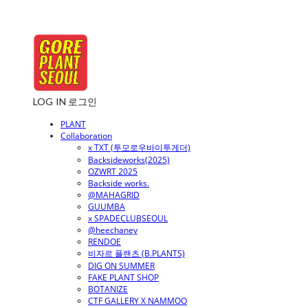
LOG IN
로그인
PLANT
Collaboration
x TXT (투모로우바이투게더)
Backsideworks(2025)
OZWRT 2025
Backside works.
@MAHAGRID
GUUMBA
x SPADECLUBSEOUL
@heechaney
RENDOE
비자르 플랜츠 (B.PLANTS)
DIG ON SUMMER
FAKE PLANT SHOP
BOTANIZE
CTF GALLERY X NAMMOO