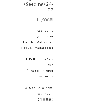
(Seeding) 24-
02
11,500원
Adansonia
grandidier
Family : Malvaceae
Native : Madagascar
☀ Full sun to Part
sun
💧 Water : Proper
watering
📏 Size : 지름 6cm,
높이 40cm
(화분포함)