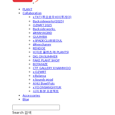
PLANT
Collaboration
x TXT (투모로우바이투게더)
Backsideworks(2025)
OZWRT 2025
Backside works.
@MAHAGRID
GUUMBA
x SPADECLUBSEOUL
@heechaney
RENDOE
비자르 플랜츠 (B.PLANTS)
DIG ON SUMMER
FAKE PLANT SHOP
BOTANIZE
CTF GALLERY X NAMMOO
x OZWRT
x Balansa
x Sounds good
A NU Bowl Pots
x YOONSANGHYUK
사자 화분 프로젝트
Accessories
Blog
Search
검색