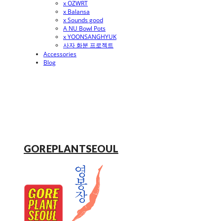
x OZWRT
x Balansa
x Sounds good
A NU Bowl Pots
x YOONSANGHYUK
사자 화분 프로젝트
Accessories
Blog
GOREPLANTSEOUL