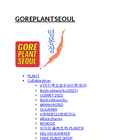
GOREPLANTSEOUL
PLANT
Collaboration
x TXT (투모로우바이투게더)
Backsideworks(2025)
OZWRT 2025
Backside works.
@MAHAGRID
GUUMBA
x SPADECLUBSEOUL
@heechaney
RENDOE
비자르 플랜츠 (B.PLANTS)
DIG ON SUMMER
FAKE PLANT SHOP