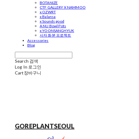
BOTANIZE
CTF GALLERY X NAMMOO
x OZWRT
x Balansa
x Sounds good
A NU Bowl Pots
x YOONSANGHYUK
사자 화분 프로젝트
Accessories
Blog
Search
검색
Log In
로그인
Cart
장바구니
GOREPLANTSEOUL