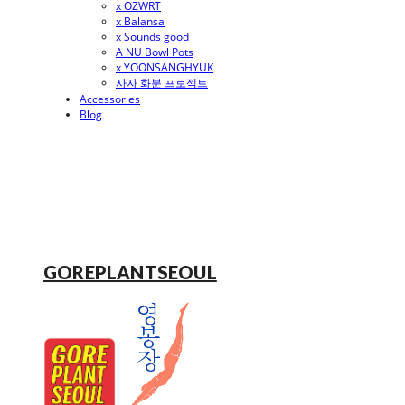
x OZWRT
x Balansa
x Sounds good
A NU Bowl Pots
x YOONSANGHYUK
사자 화분 프로젝트
Accessories
Blog
GOREPLANTSEOUL