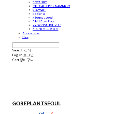
BOTANIZE
CTF GALLERY X NAMMOO
x OZWRT
x Balansa
x Sounds good
A NU Bowl Pots
x YOONSANGHYUK
사자 화분 프로젝트
Accessories
Blog
Search
검색
Log In
로그인
Cart
장바구니
GOREPLANTSEOUL