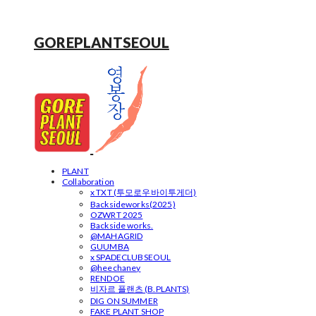
GOREPLANTSEOUL
PLANT
Collaboration
x TXT (투모로우바이투게더)
Backsideworks(2025)
OZWRT 2025
Backside works.
@MAHAGRID
GUUMBA
x SPADECLUBSEOUL
@heechaney
RENDOE
비자르 플랜츠 (B.PLANTS)
DIG ON SUMMER
FAKE PLANT SHOP