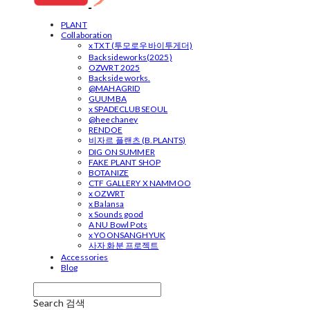
PLANT
Collaboration
x TXT (투모로우바이투게더)
Backsideworks(2025)
OZWRT 2025
Backside works.
@MAHAGRID
GUUMBA
x SPADECLUBSEOUL
@heechaney
RENDOE
비자르 플랜츠 (B.PLANTS)
DIG ON SUMMER
FAKE PLANT SHOP
BOTANIZE
CTF GALLERY X NAMMOO
x OZWRT
x Balansa
x Sounds good
A NU Bowl Pots
x YOONSANGHYUK
사자 화분 프로젝트
Accessories
Blog
Search
검색