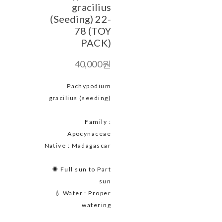
gracilius
(Seeding) 22-
78 (TOY
PACK)
40,000원
Pachypodium
gracilius (seeding)
Family :
Apocynaceae
Native : Madagascar
☀ Full sun to Part
sun
💧 Water : Proper
watering