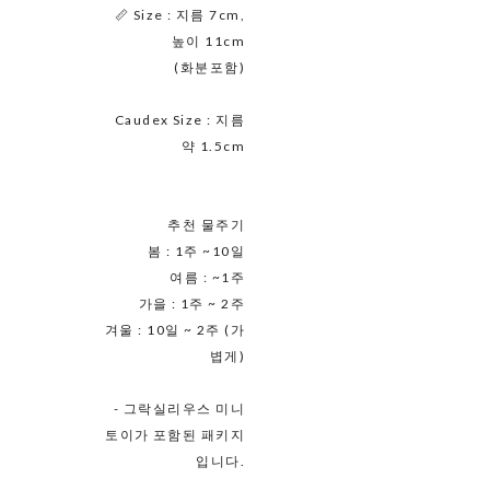
📏 Size : 지름 7cm,
높이 11cm
(화분포함)
Caudex Size : 지름
약 1.5cm
추천 물주기
봄 : 1주 ~10일
여름 : ~1주
가을 : 1주 ~ 2주
겨울 : 10일 ~ 2주 (가
볍게)
- 그락실리우스 미니
토이가 포함된 패키지
입니다.