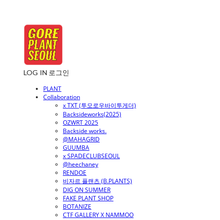
LOG IN
로그인
PLANT
Collaboration
x TXT (투모로우바이투게더)
Backsideworks(2025)
OZWRT 2025
Backside works.
@MAHAGRID
GUUMBA
x SPADECLUBSEOUL
@heechaney
RENDOE
비자르 플랜츠 (B.PLANTS)
DIG ON SUMMER
FAKE PLANT SHOP
BOTANIZE
CTF GALLERY X NAMMOO