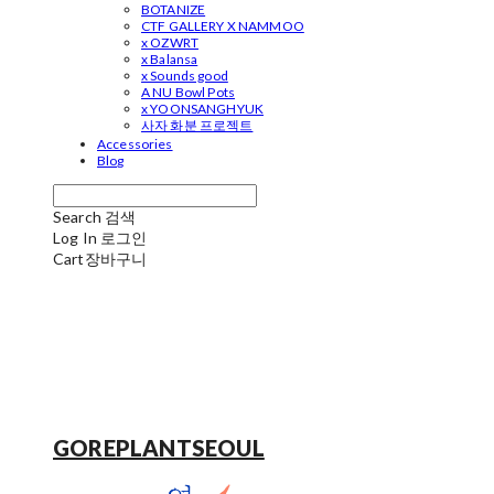
BOTANIZE
CTF GALLERY X NAMMOO
x OZWRT
x Balansa
x Sounds good
A NU Bowl Pots
x YOONSANGHYUK
사자 화분 프로젝트
Accessories
Blog
Search
검색
Log In
로그인
Cart
장바구니
GOREPLANTSEOUL