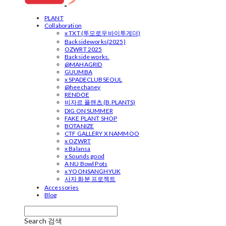
PLANT
Collaboration
x TXT (투모로우바이투게더)
Backsideworks(2025)
OZWRT 2025
Backside works.
@MAHAGRID
GUUMBA
x SPADECLUBSEOUL
@heechaney
RENDOE
비자르 플랜츠 (B.PLANTS)
DIG ON SUMMER
FAKE PLANT SHOP
BOTANIZE
CTF GALLERY X NAMMOO
x OZWRT
x Balansa
x Sounds good
A NU Bowl Pots
x YOONSANGHYUK
사자 화분 프로젝트
Accessories
Blog
Search
검색