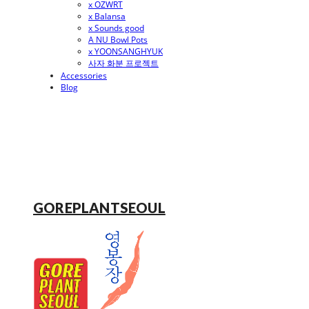
x OZWRT
x Balansa
x Sounds good
A NU Bowl Pots
x YOONSANGHYUK
사자 화분 프로젝트
Accessories
Blog
GOREPLANTSEOUL