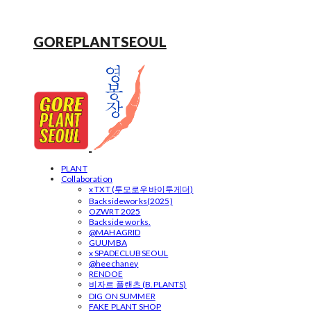
GOREPLANTSEOUL
PLANT
Collaboration
x TXT (투모로우바이투게더)
Backsideworks(2025)
OZWRT 2025
Backside works.
@MAHAGRID
GUUMBA
x SPADECLUBSEOUL
@heechaney
RENDOE
비자르 플랜츠 (B.PLANTS)
DIG ON SUMMER
FAKE PLANT SHOP