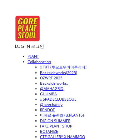
LOG IN
로그인
PLANT
Collaboration
x TXT (투모로우바이투게더)
Backsideworks(2025)
OZWRT 2025
Backside works.
@MAHAGRID
GUUMBA
x SPADECLUBSEOUL
@heechaney
RENDOE
비자르 플랜츠 (B.PLANTS)
DIG ON SUMMER
FAKE PLANT SHOP
BOTANIZE
CTF GALLERY X NAMMOO