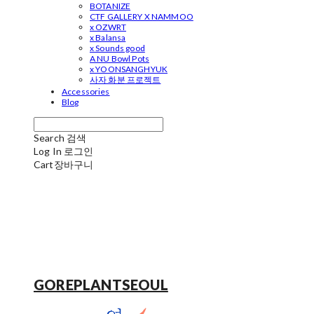
BOTANIZE
CTF GALLERY X NAMMOO
x OZWRT
x Balansa
x Sounds good
A NU Bowl Pots
x YOONSANGHYUK
사자 화분 프로젝트
Accessories
Blog
Search
검색
Log In
로그인
Cart
장바구니
GOREPLANTSEOUL