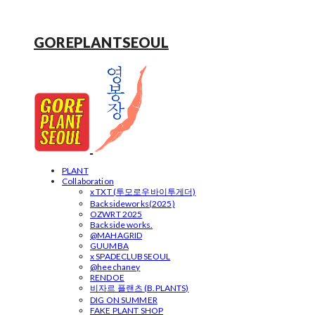
GOREPLANTSEOUL
PLANT
Collaboration
x TXT (투모로우바이투게더)
Backsideworks(2025)
OZWRT 2025
Backside works.
@MAHAGRID
GUUMBA
x SPADECLUBSEOUL
@heechaney
RENDOE
비자르 플랜츠 (B.PLANTS)
DIG ON SUMMER
FAKE PLANT SHOP