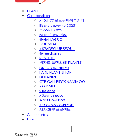
PLANT
Collaboration
x TXT (투모로우바이투게더)
Backsideworks(2025)
OZWRT 2025
Backside works.
@MAHAGRID
GUUMBA
x SPADECLUBSEOUL
@heechaney
RENDOE
비자르 플랜츠 (B.PLANTS)
DIG ON SUMMER
FAKE PLANT SHOP
BOTANIZE
CTF GALLERY X NAMMOO
x OZWRT
x Balansa
x Sounds good
A NU Bowl Pots
x YOONSANGHYUK
사자 화분 프로젝트
Accessories
Blog
Search
검색