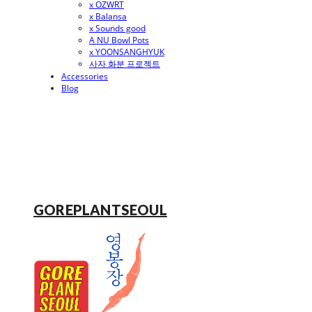
x OZWRT
x Balansa
x Sounds good
A NU Bowl Pots
x YOONSANGHYUK
사자 화분 프로젝트
Accessories
Blog
GOREPLANTSEOUL