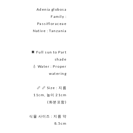
Adenia globosa
Family :
Passifloraceae
Native : Tanzania
☀ Full sun to Part
shade
💧 Water : Proper
watering
📏 📏 Size : 지름
11cm, 높이 21cm
(화분포함)
식물 사이즈 : 지름 약
8.5cm