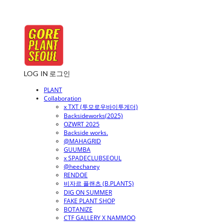
LOG IN
로그인
PLANT
Collaboration
x TXT (투모로우바이투게더)
Backsideworks(2025)
OZWRT 2025
Backside works.
@MAHAGRID
GUUMBA
x SPADECLUBSEOUL
@heechaney
RENDOE
비자르 플랜츠 (B.PLANTS)
DIG ON SUMMER
FAKE PLANT SHOP
BOTANIZE
CTF GALLERY X NAMMOO