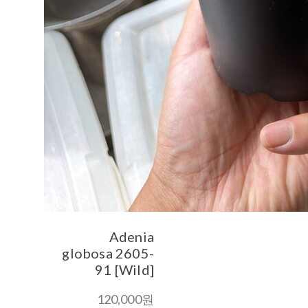
Adenia
globosa 2605-
91 [Wild]
120,000원