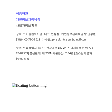
이용약관
개인정보처리방침
사업자정보확인
상호: 고어플랜트서울 | 대표: 안봉환 | 개인정보관리책임자: 안봉환
| 전화: 02-790-9513 | 이메일: goreplantseoul@gmail.com
주소: 서울특별시 용산구 한강대로 159 2F | 사업자등록번호:
776-
93-01563
| 통신판매:
제 2021-서울용산-0134호
| 호스팅제공자:
(주)식스샵