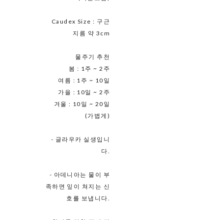
Caudex Size : 구근
지름 약 3cm
물주기 추천
봄 : 1주 ~ 2주
여름 : 1주 ~ 10일
가을 : 10일 ~ 2주
겨울 : 10일 ~ 20일
(가볍게)
- 글라우카 실생입니
다.
- 아데니아는 물이 부
족하면 잎이 쳐지는 신
호를 보냅니다.