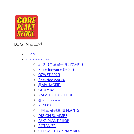
LOG IN
로그인
PLANT
Collaboration
x TXT (투모로우바이투게더)
Backsideworks(2025)
OZWRT 2025
Backside works.
@MAHAGRID
GUUMBA
x SPADECLUBSEOUL
@heechaney
RENDOE
비자르 플랜츠 (B.PLANTS)
DIG ON SUMMER
FAKE PLANT SHOP
BOTANIZE
CTF GALLERY X NAMMOO