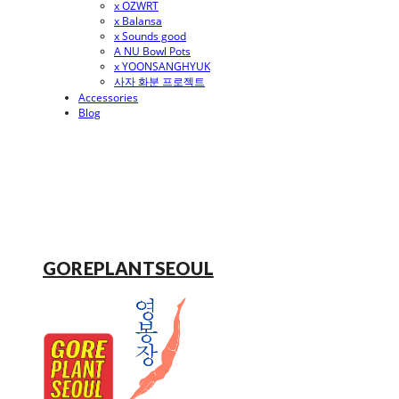
x OZWRT
x Balansa
x Sounds good
A NU Bowl Pots
x YOONSANGHYUK
사자 화분 프로젝트
Accessories
Blog
GOREPLANTSEOUL