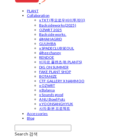
PLANT
Collaboration
x TXT (투모로우바이투게더)
Backsideworks(2025)
OZWRT 2025
Backside works.
@MAHAGRID
GUUMBA
x SPADECLUBSEOUL
@heechaney
RENDOE
비자르 플랜츠 (B.PLANTS)
DIG ON SUMMER
FAKE PLANT SHOP
BOTANIZE
CTF GALLERY X NAMMOO
x OZWRT
x Balansa
x Sounds good
A NU Bowl Pots
x YOONSANGHYUK
사자 화분 프로젝트
Accessories
Blog
Search
검색