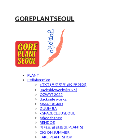
GOREPLANTSEOUL
PLANT
Collaboration
x TXT (투모로우바이투게더)
Backsideworks(2025)
OZWRT 2025
Backside works.
@MAHAGRID
GUUMBA
x SPADECLUBSEOUL
@heechaney
RENDOE
비자르 플랜츠 (B.PLANTS)
DIG ON SUMMER
FAKE PLANT SHOP