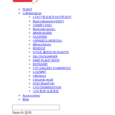
PLANT
Collaboration
x TXT (투모로우바이투게더)
Backsideworks(2025)
OZWRT 2025
Backside works.
@MAHAGRID
GUUMBA
x SPADECLUBSEOUL
@heechaney
RENDOE
비자르 플랜츠 (B.PLANTS)
DIG ON SUMMER
FAKE PLANT SHOP
BOTANIZE
CTF GALLERY X NAMMOO
x OZWRT
x Balansa
x Sounds good
A NU Bowl Pots
x YOONSANGHYUK
사자 화분 프로젝트
Accessories
Blog
Search
검색