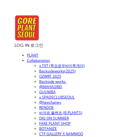
LOG IN
로그인
PLANT
Collaboration
x TXT (투모로우바이투게더)
Backsideworks(2025)
OZWRT 2025
Backside works.
@MAHAGRID
GUUMBA
x SPADECLUBSEOUL
@heechaney
RENDOE
비자르 플랜츠 (B.PLANTS)
DIG ON SUMMER
FAKE PLANT SHOP
BOTANIZE
CTF GALLERY X NAMMOO