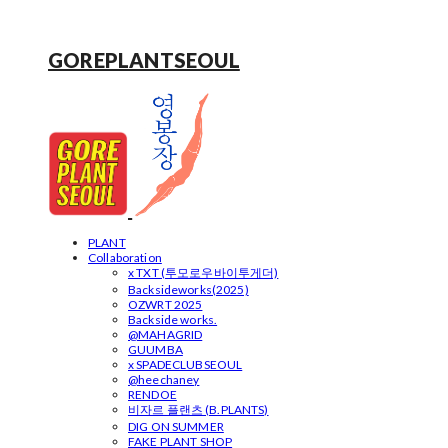
GOREPLANTSEOUL
PLANT
Collaboration
x TXT (투모로우바이투게더)
Backsideworks(2025)
OZWRT 2025
Backside works.
@MAHAGRID
GUUMBA
x SPADECLUBSEOUL
@heechaney
RENDOE
비자르 플랜츠 (B.PLANTS)
DIG ON SUMMER
FAKE PLANT SHOP