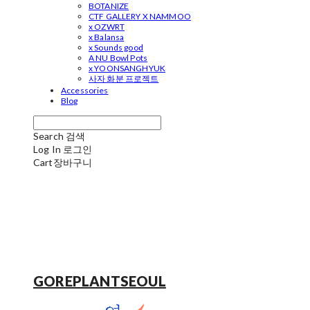
BOTANIZE
CTF GALLERY X NAMMOO
x OZWRT
x Balansa
x Sounds good
A NU Bowl Pots
x YOONSANGHYUK
사자 화분 프로젝트
Accessories
Blog
Search
검색
Log In
로그인
Cart
장바구니
GOREPLANTSEOUL