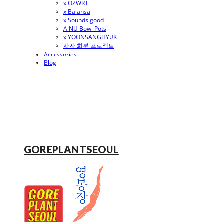
x OZWRT
x Balansa
x Sounds good
A NU Bowl Pots
x YOONSANGHYUK
사자 화분 프로젝트
Accessories
Blog
GOREPLANTSEOUL