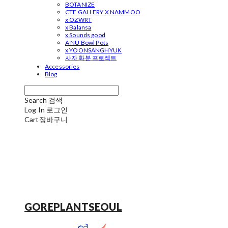
BOTANIZE
CTF GALLERY X NAMMOO
x OZWRT
x Balansa
x Sounds good
A NU Bowl Pots
x YOONSANGHYUK
사자 화분 프로젝트
Accessories
Blog
Search
검색
Log In
로그인
Cart
장바구니
GOREPLANTSEOUL