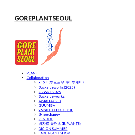
GOREPLANTSEOUL
PLANT
Collaboration
x TXT (투모로우바이투게더)
Backsideworks(2025)
OZWRT 2025
Backside works.
@MAHAGRID
GUUMBA
x SPADECLUBSEOUL
@heechaney
RENDOE
비자르 플랜츠 (B.PLANTS)
DIG ON SUMMER
FAKE PLANT SHOP