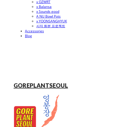
x OZWRT
x Balansa
x Sounds good
A NU Bowl Pots
x YOONSANGHYUK
사자 화분 프로젝트
Accessories
Blog
GOREPLANTSEOUL