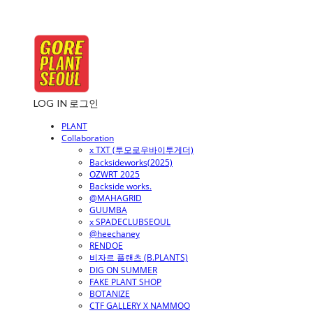
LOG IN
로그인
PLANT
Collaboration
x TXT (투모로우바이투게더)
Backsideworks(2025)
OZWRT 2025
Backside works.
@MAHAGRID
GUUMBA
x SPADECLUBSEOUL
@heechaney
RENDOE
비자르 플랜츠 (B.PLANTS)
DIG ON SUMMER
FAKE PLANT SHOP
BOTANIZE
CTF GALLERY X NAMMOO