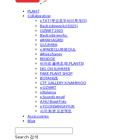
PLANT
Collaboration
x TXT (투모로우바이투게더)
Backsideworks(2025)
OZWRT 2025
Backside works.
@MAHAGRID
GUUMBA
x SPADECLUBSEOUL
@heechaney
RENDOE
비자르 플랜츠 (B.PLANTS)
DIG ON SUMMER
FAKE PLANT SHOP
BOTANIZE
CTF GALLERY X NAMMOO
x OZWRT
x Balansa
x Sounds good
A NU Bowl Pots
x YOONSANGHYUK
사자 화분 프로젝트
Accessories
Blog
Search
검색