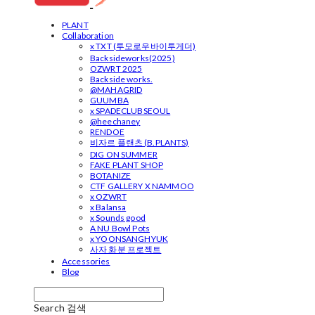
PLANT
Collaboration
x TXT (투모로우바이투게더)
Backsideworks(2025)
OZWRT 2025
Backside works.
@MAHAGRID
GUUMBA
x SPADECLUBSEOUL
@heechaney
RENDOE
비자르 플랜츠 (B.PLANTS)
DIG ON SUMMER
FAKE PLANT SHOP
BOTANIZE
CTF GALLERY X NAMMOO
x OZWRT
x Balansa
x Sounds good
A NU Bowl Pots
x YOONSANGHYUK
사자 화분 프로젝트
Accessories
Blog
Search
검색