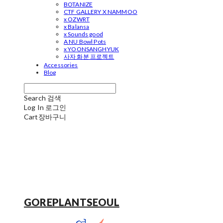
BOTANIZE
CTF GALLERY X NAMMOO
x OZWRT
x Balansa
x Sounds good
A NU Bowl Pots
x YOONSANGHYUK
사자 화분 프로젝트
Accessories
Blog
Search
검색
Log In
로그인
Cart
장바구니
GOREPLANTSEOUL