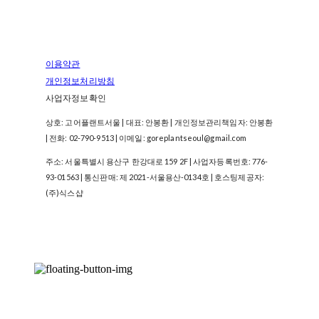
이용약관
개인정보처리방침
사업자정보확인
상호: 고어플랜트서울 | 대표: 안봉환 | 개인정보관리책임자: 안봉환
| 전화: 02-790-9513 | 이메일: goreplantseoul@gmail.com
주소: 서울특별시 용산구 한강대로 159 2F | 사업자등록번호:
776-
93-01563
| 통신판매:
제 2021-서울용산-0134호
| 호스팅제공자:
(주)식스샵