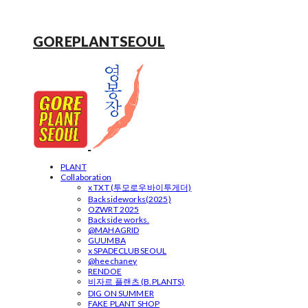
GOREPLANTSEOUL
PLANT
Collaboration
x TXT (투모로우바이투게더)
Backsideworks(2025)
OZWRT 2025
Backside works.
@MAHAGRID
GUUMBA
x SPADECLUBSEOUL
@heechaney
RENDOE
비자르 플랜츠 (B.PLANTS)
DIG ON SUMMER
FAKE PLANT SHOP