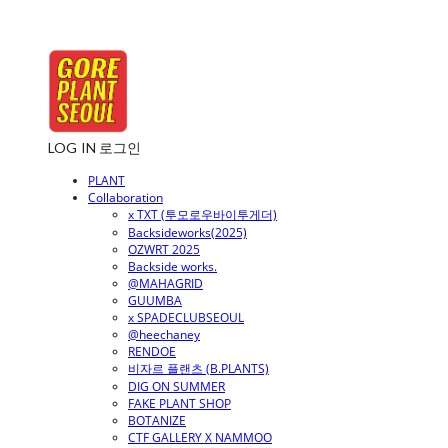
LOG IN
로그인
PLANT
Collaboration
x TXT (투모로우바이투게더)
Backsideworks(2025)
OZWRT 2025
Backside works.
@MAHAGRID
GUUMBA
x SPADECLUBSEOUL
@heechaney
RENDOE
비자르 플랜츠 (B.PLANTS)
DIG ON SUMMER
FAKE PLANT SHOP
BOTANIZE
CTF GALLERY X NAMMOO