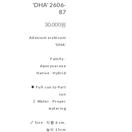
'DHA' 2606-
87
30,000원
Adenium arabicum
'DHA'
Family :
Apocynaceae
Native : Hybrid
☀ Full sun to Part
sun
💧 Water : Proper
watering
📏 Size : 지름 6 cm,
높이 15cm