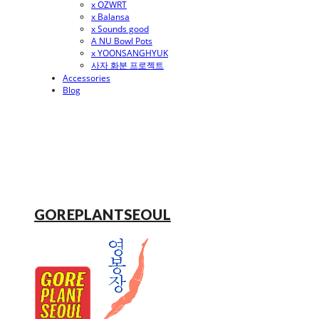
x OZWRT
x Balansa
x Sounds good
A NU Bowl Pots
x YOONSANGHYUK
사자 화분 프로젝트
Accessories
Blog
GOREPLANTSEOUL