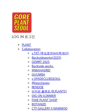
LOG IN
로그인
PLANT
Collaboration
x TXT (투모로우바이투게더)
Backsideworks(2025)
OZWRT 2025
Backside works.
@MAHAGRID
GUUMBA
x SPADECLUBSEOUL
@heechaney
RENDOE
비자르 플랜츠 (B.PLANTS)
DIG ON SUMMER
FAKE PLANT SHOP
BOTANIZE
CTF GALLERY X NAMMOO