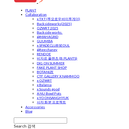
PLANT
Collaboration
x TXT (투모로우바이투게더)
Backsideworks(2025)
OZWRT 2025
Backside works.
@MAHAGRID
GUUMBA
x SPADECLUBSEOUL
@heechaney
RENDOE
비자르 플랜츠 (B.PLANTS)
DIG ON SUMMER
FAKE PLANT SHOP
BOTANIZE
CTF GALLERY X NAMMOO
x OZWRT
x Balansa
x Sounds good
A NU Bowl Pots
x YOONSANGHYUK
사자 화분 프로젝트
Accessories
Blog
Search
검색