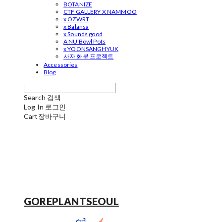
BOTANIZE
CTF GALLERY X NAMMOO
x OZWRT
x Balansa
x Sounds good
A NU Bowl Pots
x YOONSANGHYUK
사자 화분 프로젝트
Accessories
Blog
Search
검색
Log In
로그인
Cart
장바구니
GOREPLANTSEOUL