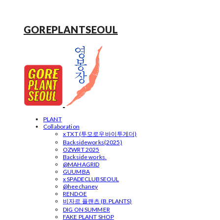
GOREPLANTSEOUL
PLANT
Collaboration
x TXT (투모로우바이투게더)
Backsideworks(2025)
OZWRT 2025
Backside works.
@MAHAGRID
GUUMBA
x SPADECLUBSEOUL
@heechaney
RENDOE
비자르 플랜츠 (B.PLANTS)
DIG ON SUMMER
FAKE PLANT SHOP