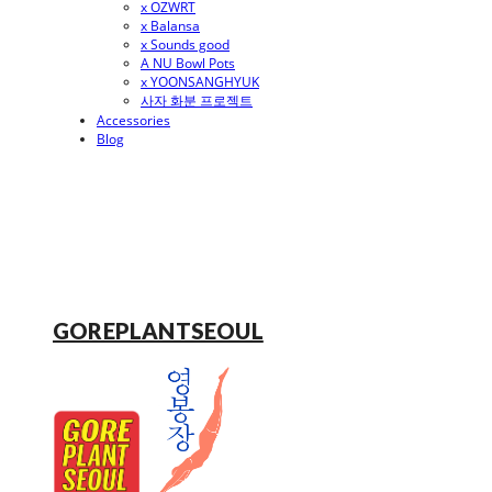
x OZWRT
x Balansa
x Sounds good
A NU Bowl Pots
x YOONSANGHYUK
사자 화분 프로젝트
Accessories
Blog
GOREPLANTSEOUL