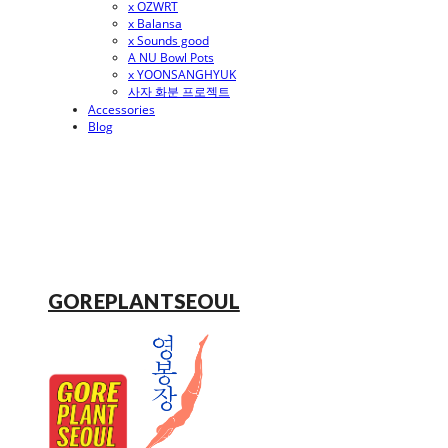
x OZWRT
x Balansa
x Sounds good
A NU Bowl Pots
x YOONSANGHYUK
사자 화분 프로젝트
Accessories
Blog
GOREPLANTSEOUL