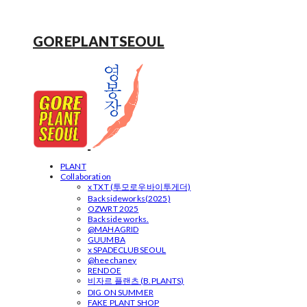
GOREPLANTSEOUL
PLANT
Collaboration
x TXT (투모로우바이투게더)
Backsideworks(2025)
OZWRT 2025
Backside works.
@MAHAGRID
GUUMBA
x SPADECLUBSEOUL
@heechaney
RENDOE
비자르 플랜츠 (B.PLANTS)
DIG ON SUMMER
FAKE PLANT SHOP