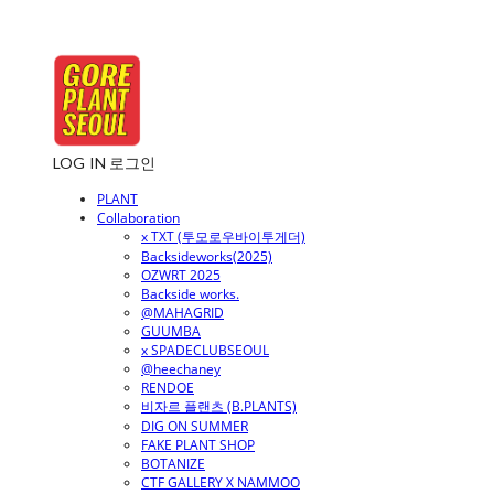
LOG IN
로그인
PLANT
Collaboration
x TXT (투모로우바이투게더)
Backsideworks(2025)
OZWRT 2025
Backside works.
@MAHAGRID
GUUMBA
x SPADECLUBSEOUL
@heechaney
RENDOE
비자르 플랜츠 (B.PLANTS)
DIG ON SUMMER
FAKE PLANT SHOP
BOTANIZE
CTF GALLERY X NAMMOO