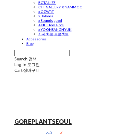
BOTANIZE
CTF GALLERY X NAMMOO
x OZWRT
x Balansa
x Sounds good
A NU Bowl Pots
x YOONSANGHYUK
사자 화분 프로젝트
Accessories
Blog
Search
검색
Log In
로그인
Cart
장바구니
GOREPLANTSEOUL