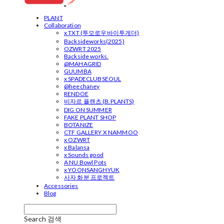
PLANT
Collaboration
x TXT (투모로우바이투게더)
Backsideworks(2025)
OZWRT 2025
Backside works.
@MAHAGRID
GUUMBA
x SPADECLUBSEOUL
@heechaney
RENDOE
비자르 플랜츠 (B.PLANTS)
DIG ON SUMMER
FAKE PLANT SHOP
BOTANIZE
CTF GALLERY X NAMMOO
x OZWRT
x Balansa
x Sounds good
A NU Bowl Pots
x YOONSANGHYUK
사자 화분 프로젝트
Accessories
Blog
Search
검색