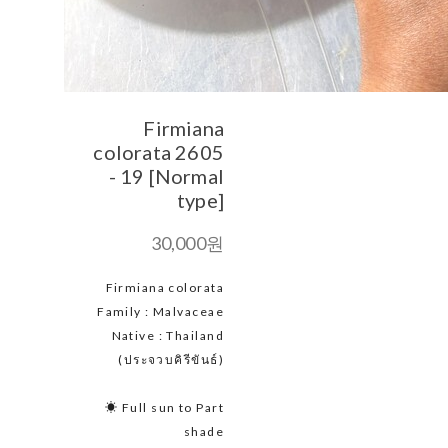
Firmiana
colorata 2605
- 19 [Normal
type]
30,000원
Firmiana colorata
Family : Malvaceae
Native : Thailand
(ประจวบคิรีขันธ์)
☀ Full sun to Part
shade