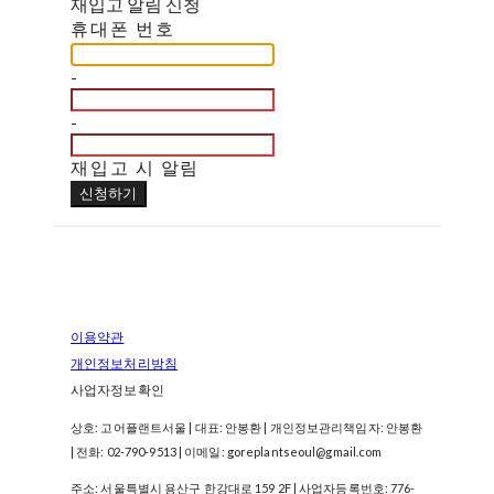
재입고 알림 신청
휴대폰 번호
-
-
재입고 시 알림
신청하기
이용약관
개인정보처리방침
사업자정보확인
상호: 고어플랜트서울 | 대표: 안봉환 | 개인정보관리책임자: 안봉환
| 전화: 02-790-9513 | 이메일: goreplantseoul@gmail.com
주소: 서울특별시 용산구 한강대로 159 2F | 사업자등록번호:
776-