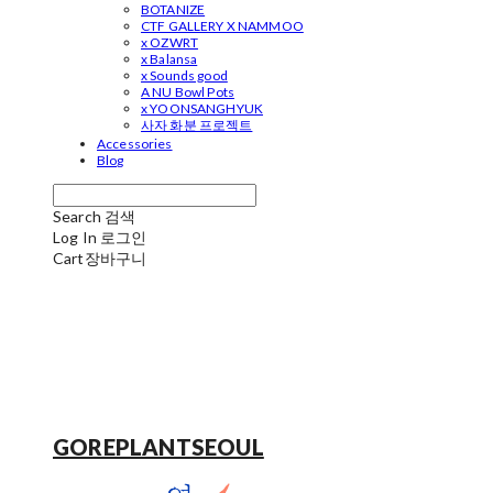
BOTANIZE
CTF GALLERY X NAMMOO
x OZWRT
x Balansa
x Sounds good
A NU Bowl Pots
x YOONSANGHYUK
사자 화분 프로젝트
Accessories
Blog
Search
검색
Log In
로그인
Cart
장바구니
GOREPLANTSEOUL