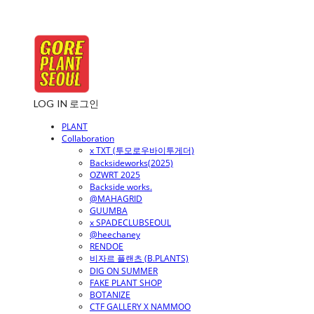
LOG IN
로그인
PLANT
Collaboration
x TXT (투모로우바이투게더)
Backsideworks(2025)
OZWRT 2025
Backside works.
@MAHAGRID
GUUMBA
x SPADECLUBSEOUL
@heechaney
RENDOE
비자르 플랜츠 (B.PLANTS)
DIG ON SUMMER
FAKE PLANT SHOP
BOTANIZE
CTF GALLERY X NAMMOO