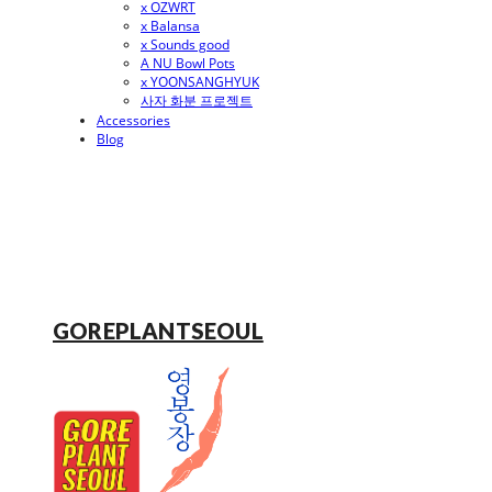
x OZWRT
x Balansa
x Sounds good
A NU Bowl Pots
x YOONSANGHYUK
사자 화분 프로젝트
Accessories
Blog
GOREPLANTSEOUL