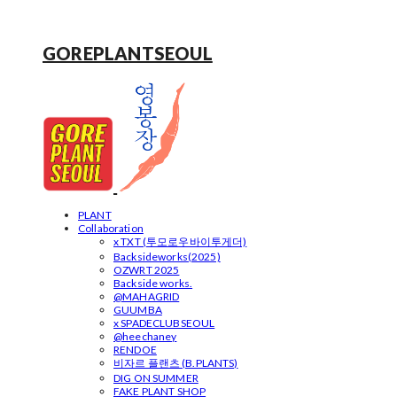
GOREPLANTSEOUL
PLANT
Collaboration
x TXT (투모로우바이투게더)
Backsideworks(2025)
OZWRT 2025
Backside works.
@MAHAGRID
GUUMBA
x SPADECLUBSEOUL
@heechaney
RENDOE
비자르 플랜츠 (B.PLANTS)
DIG ON SUMMER
FAKE PLANT SHOP