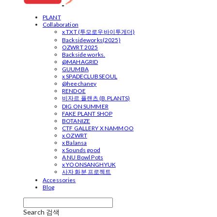
PLANT
Collaboration
x TXT (투모로우바이투게더)
Backsideworks(2025)
OZWRT 2025
Backside works.
@MAHAGRID
GUUMBA
x SPADECLUBSEOUL
@heechaney
RENDOE
비자르 플랜츠 (B.PLANTS)
DIG ON SUMMER
FAKE PLANT SHOP
BOTANIZE
CTF GALLERY X NAMMOO
x OZWRT
x Balansa
x Sounds good
A NU Bowl Pots
x YOONSANGHYUK
사자 화분 프로젝트
Accessories
Blog
Search
검색