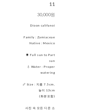
11
30,000원
Dioon califanoi
Family : Zamiaceae
Native : Mexico
☀ Full sun to Part
sun
💧 Water : Proper
watering
📏 Size : 지름 7.5cm,
높이 13cm
(화분포함)
사진 속 모든 디온 소