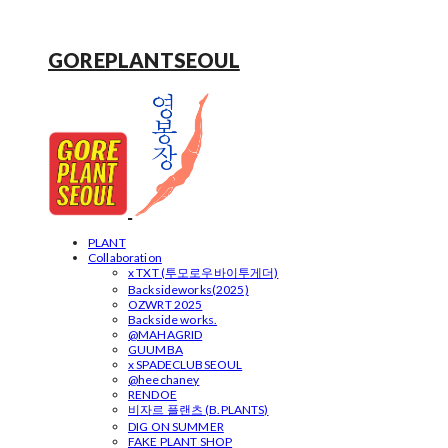
GOREPLANTSEOUL
PLANT
Collaboration
x TXT (투모로우바이투게더)
Backsideworks(2025)
OZWRT 2025
Backside works.
@MAHAGRID
GUUMBA
x SPADECLUBSEOUL
@heechaney
RENDOE
비자르 플랜츠 (B.PLANTS)
DIG ON SUMMER
FAKE PLANT SHOP