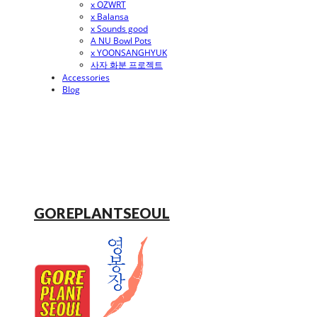
x OZWRT
x Balansa
x Sounds good
A NU Bowl Pots
x YOONSANGHYUK
사자 화분 프로젝트
Accessories
Blog
GOREPLANTSEOUL