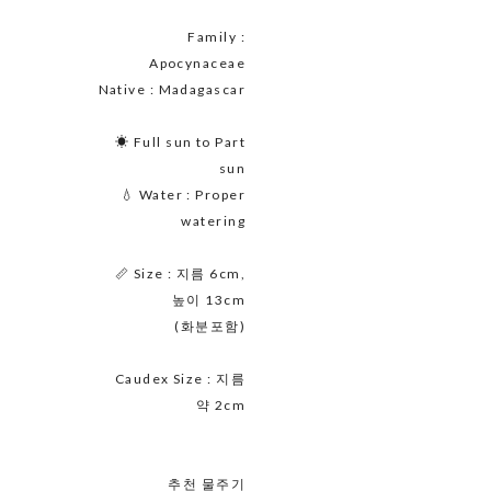
Family :
Apocynaceae
Native : Madagascar
☀ Full sun to Part
sun
💧 Water : Proper
watering
📏 Size : 지름 6cm,
높이 13cm
(화분포함)
Caudex Size : 지름
약 2cm
추천 물주기