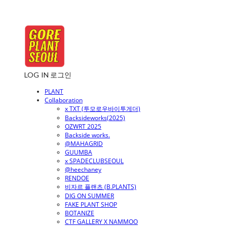
LOG IN
로그인
PLANT
Collaboration
x TXT (투모로우바이투게더)
Backsideworks(2025)
OZWRT 2025
Backside works.
@MAHAGRID
GUUMBA
x SPADECLUBSEOUL
@heechaney
RENDOE
비자르 플랜츠 (B.PLANTS)
DIG ON SUMMER
FAKE PLANT SHOP
BOTANIZE
CTF GALLERY X NAMMOO