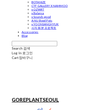
BOTANIZE
CTF GALLERY X NAMMOO
x OZWRT
x Balansa
x Sounds good
A NU Bowl Pots
x YOONSANGHYUK
사자 화분 프로젝트
Accessories
Blog
Search
검색
Log In
로그인
Cart
장바구니
GOREPLANTSEOUL