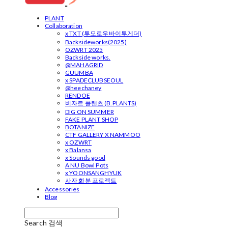
PLANT
Collaboration
x TXT (투모로우바이투게더)
Backsideworks(2025)
OZWRT 2025
Backside works.
@MAHAGRID
GUUMBA
x SPADECLUBSEOUL
@heechaney
RENDOE
비자르 플랜츠 (B.PLANTS)
DIG ON SUMMER
FAKE PLANT SHOP
BOTANIZE
CTF GALLERY X NAMMOO
x OZWRT
x Balansa
x Sounds good
A NU Bowl Pots
x YOONSANGHYUK
사자 화분 프로젝트
Accessories
Blog
Search
검색