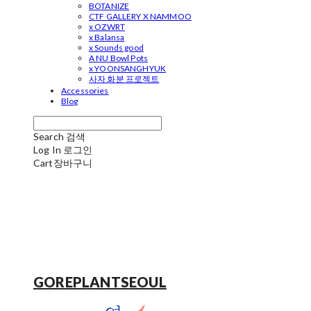
BOTANIZE
CTF GALLERY X NAMMOO
x OZWRT
x Balansa
x Sounds good
A NU Bowl Pots
x YOONSANGHYUK
사자 화분 프로젝트
Accessories
Blog
Search
검색
Log In
로그인
Cart
장바구니
GOREPLANTSEOUL