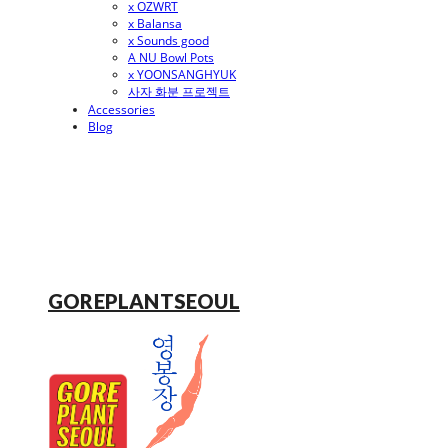
x OZWRT
x Balansa
x Sounds good
A NU Bowl Pots
x YOONSANGHYUK
사자 화분 프로젝트
Accessories
Blog
GOREPLANTSEOUL