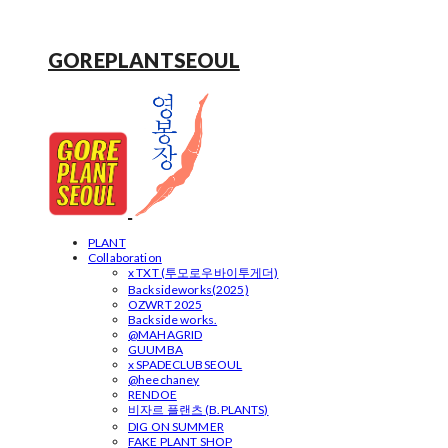
GOREPLANTSEOUL
PLANT
Collaboration
x TXT (투모로우바이투게더)
Backsideworks(2025)
OZWRT 2025
Backside works.
@MAHAGRID
GUUMBA
x SPADECLUBSEOUL
@heechaney
RENDOE
비자르 플랜츠 (B.PLANTS)
DIG ON SUMMER
FAKE PLANT SHOP