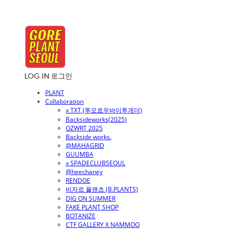
LOG IN
로그인
PLANT
Collaboration
x TXT (투모로우바이투게더)
Backsideworks(2025)
OZWRT 2025
Backside works.
@MAHAGRID
GUUMBA
x SPADECLUBSEOUL
@heechaney
RENDOE
비자르 플랜츠 (B.PLANTS)
DIG ON SUMMER
FAKE PLANT SHOP
BOTANIZE
CTF GALLERY X NAMMOO