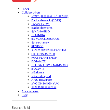
PLANT
Collaboration
x TXT (투모로우바이투게더)
Backsideworks(2025)
OZWRT 2025
Backside works.
@MAHAGRID
GUUMBA
x SPADECLUBSEOUL
@heechaney
RENDOE
비자르 플랜츠 (B.PLANTS)
DIG ON SUMMER
FAKE PLANT SHOP
BOTANIZE
CTF GALLERY X NAMMOO
x OZWRT
x Balansa
x Sounds good
A NU Bowl Pots
x YOONSANGHYUK
사자 화분 프로젝트
Accessories
Blog
Search
검색