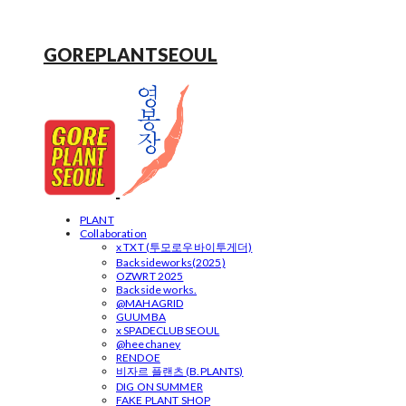
GOREPLANTSEOUL
PLANT
Collaboration
x TXT (투모로우바이투게더)
Backsideworks(2025)
OZWRT 2025
Backside works.
@MAHAGRID
GUUMBA
x SPADECLUBSEOUL
@heechaney
RENDOE
비자르 플랜츠 (B.PLANTS)
DIG ON SUMMER
FAKE PLANT SHOP