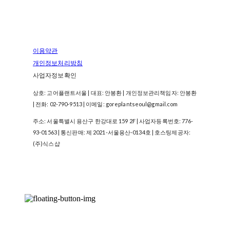
이용약관
개인정보처리방침
사업자정보확인
상호: 고어플랜트서울 | 대표: 안봉환 | 개인정보관리책임자: 안봉환
| 전화: 02-790-9513 | 이메일: goreplantseoul@gmail.com
주소: 서울특별시 용산구 한강대로 159 2F | 사업자등록번호:
776-
93-01563
| 통신판매:
제 2021-서울용산-0134호
| 호스팅제공자:
(주)식스샵