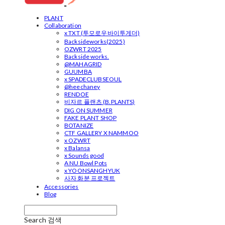
PLANT
Collaboration
x TXT (투모로우바이투게더)
Backsideworks(2025)
OZWRT 2025
Backside works.
@MAHAGRID
GUUMBA
x SPADECLUBSEOUL
@heechaney
RENDOE
비자르 플랜츠 (B.PLANTS)
DIG ON SUMMER
FAKE PLANT SHOP
BOTANIZE
CTF GALLERY X NAMMOO
x OZWRT
x Balansa
x Sounds good
A NU Bowl Pots
x YOONSANGHYUK
사자 화분 프로젝트
Accessories
Blog
Search
검색