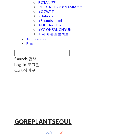
BOTANIZE
CTF GALLERY X NAMMOO
x OZWRT
x Balansa
x Sounds good
A NU Bowl Pots
x YOONSANGHYUK
사자 화분 프로젝트
Accessories
Blog
Search
검색
Log In
로그인
Cart
장바구니
GOREPLANTSEOUL