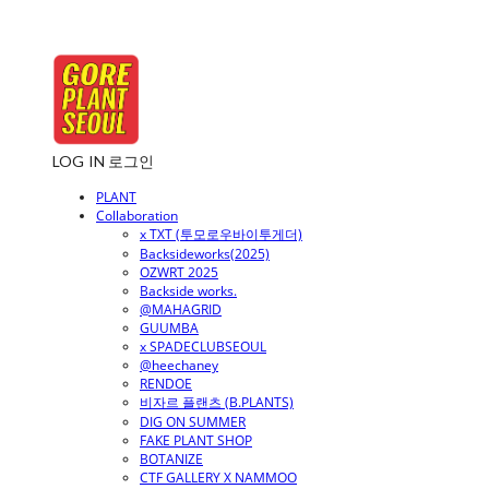
LOG IN
로그인
PLANT
Collaboration
x TXT (투모로우바이투게더)
Backsideworks(2025)
OZWRT 2025
Backside works.
@MAHAGRID
GUUMBA
x SPADECLUBSEOUL
@heechaney
RENDOE
비자르 플랜츠 (B.PLANTS)
DIG ON SUMMER
FAKE PLANT SHOP
BOTANIZE
CTF GALLERY X NAMMOO