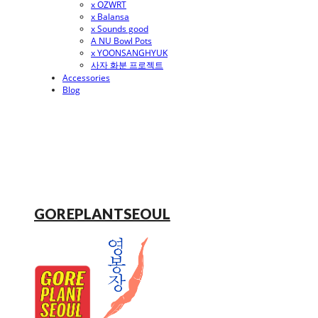
x OZWRT
x Balansa
x Sounds good
A NU Bowl Pots
x YOONSANGHYUK
사자 화분 프로젝트
Accessories
Blog
GOREPLANTSEOUL