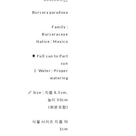
Bursera paradoxa
Family :
Burseraceae
Native : Mexico
☀ Full sun to Part
sun
💧 Water : Proper
watering
📏 Size : 지름 8.5cm,
높이 30cm
(화분포함)
식물 사이즈 지름 약
1cm