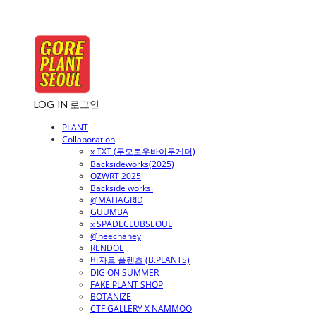
LOG IN
로그인
PLANT
Collaboration
x TXT (투모로우바이투게더)
Backsideworks(2025)
OZWRT 2025
Backside works.
@MAHAGRID
GUUMBA
x SPADECLUBSEOUL
@heechaney
RENDOE
비자르 플랜츠 (B.PLANTS)
DIG ON SUMMER
FAKE PLANT SHOP
BOTANIZE
CTF GALLERY X NAMMOO