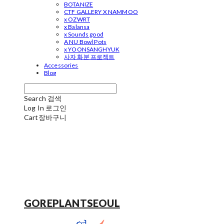
BOTANIZE
CTF GALLERY X NAMMOO
x OZWRT
x Balansa
x Sounds good
A NU Bowl Pots
x YOONSANGHYUK
사자 화분 프로젝트
Accessories
Blog
Search
검색
Log In
로그인
Cart
장바구니
GOREPLANTSEOUL