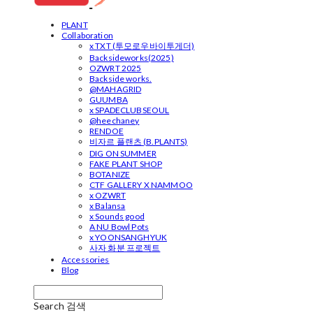
PLANT
Collaboration
x TXT (투모로우바이투게더)
Backsideworks(2025)
OZWRT 2025
Backside works.
@MAHAGRID
GUUMBA
x SPADECLUBSEOUL
@heechaney
RENDOE
비자르 플랜츠 (B.PLANTS)
DIG ON SUMMER
FAKE PLANT SHOP
BOTANIZE
CTF GALLERY X NAMMOO
x OZWRT
x Balansa
x Sounds good
A NU Bowl Pots
x YOONSANGHYUK
사자 화분 프로젝트
Accessories
Blog
Search
검색