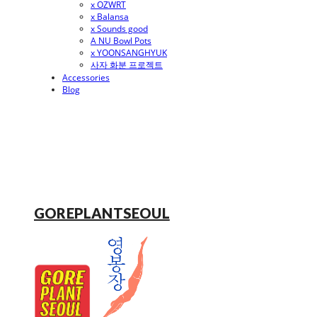
x OZWRT
x Balansa
x Sounds good
A NU Bowl Pots
x YOONSANGHYUK
사자 화분 프로젝트
Accessories
Blog
GOREPLANTSEOUL