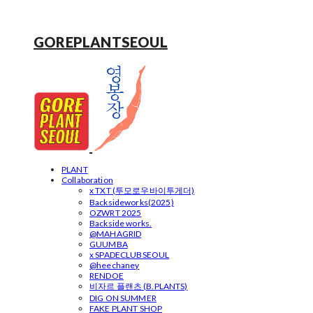
GOREPLANTSEOUL
PLANT
Collaboration
x TXT (투모로우바이투게더)
Backsideworks(2025)
OZWRT 2025
Backside works.
@MAHAGRID
GUUMBA
x SPADECLUBSEOUL
@heechaney
RENDOE
비자르 플랜츠 (B.PLANTS)
DIG ON SUMMER
FAKE PLANT SHOP