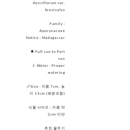
densiflorum var.
brevicalyx
Family :
Apocynaceae
Native : Madagascar
☀ Full sun to Part
sun
💧 Water : Proper
watering
📏Size : 지름 7cm, 높
이 11cm (화분포함)
식물 사이즈 : 지름 약
2cm 미만
추천 물주기