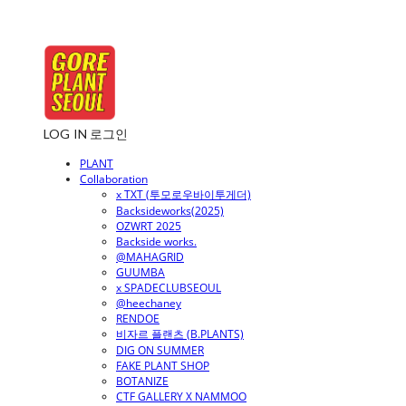
LOG IN
로그인
PLANT
Collaboration
x TXT (투모로우바이투게더)
Backsideworks(2025)
OZWRT 2025
Backside works.
@MAHAGRID
GUUMBA
x SPADECLUBSEOUL
@heechaney
RENDOE
비자르 플랜츠 (B.PLANTS)
DIG ON SUMMER
FAKE PLANT SHOP
BOTANIZE
CTF GALLERY X NAMMOO