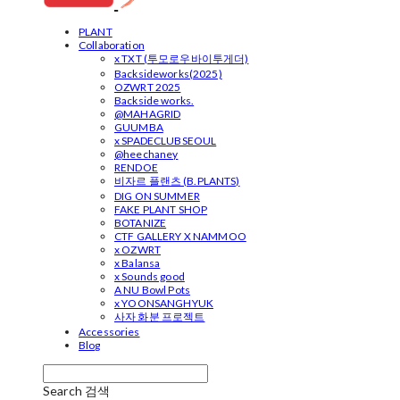
PLANT
Collaboration
x TXT (투모로우바이투게더)
Backsideworks(2025)
OZWRT 2025
Backside works.
@MAHAGRID
GUUMBA
x SPADECLUBSEOUL
@heechaney
RENDOE
비자르 플랜츠 (B.PLANTS)
DIG ON SUMMER
FAKE PLANT SHOP
BOTANIZE
CTF GALLERY X NAMMOO
x OZWRT
x Balansa
x Sounds good
A NU Bowl Pots
x YOONSANGHYUK
사자 화분 프로젝트
Accessories
Blog
Search
검색