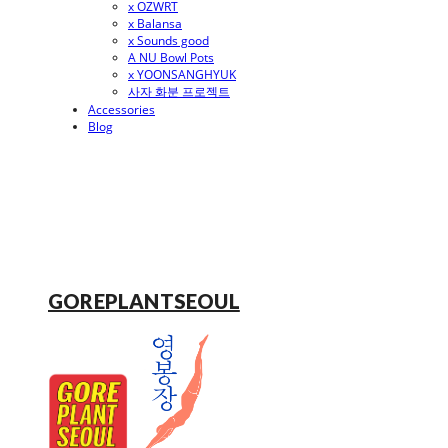
x OZWRT
x Balansa
x Sounds good
A NU Bowl Pots
x YOONSANGHYUK
사자 화분 프로젝트
Accessories
Blog
GOREPLANTSEOUL