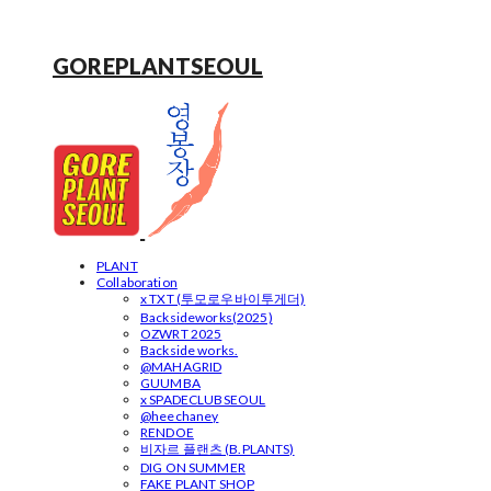
GOREPLANTSEOUL
PLANT
Collaboration
x TXT (투모로우바이투게더)
Backsideworks(2025)
OZWRT 2025
Backside works.
@MAHAGRID
GUUMBA
x SPADECLUBSEOUL
@heechaney
RENDOE
비자르 플랜츠 (B.PLANTS)
DIG ON SUMMER
FAKE PLANT SHOP