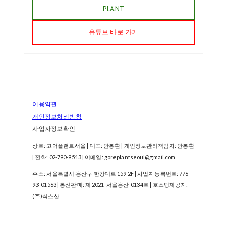
PLANT
유튜브 바로 가기
이용약관
개인정보처리방침
사업자정보확인
상호: 고어플랜트서울 | 대표: 안봉환 | 개인정보관리책임자: 안봉환
| 전화: 02-790-9513 | 이메일: goreplantseoul@gmail.com
주소: 서울특별시 용산구 한강대로 159 2F | 사업자등록번호:
776-
93-01563
| 통신판매:
제 2021-서울용산-0134호
| 호스팅제공자:
(주)식스샵