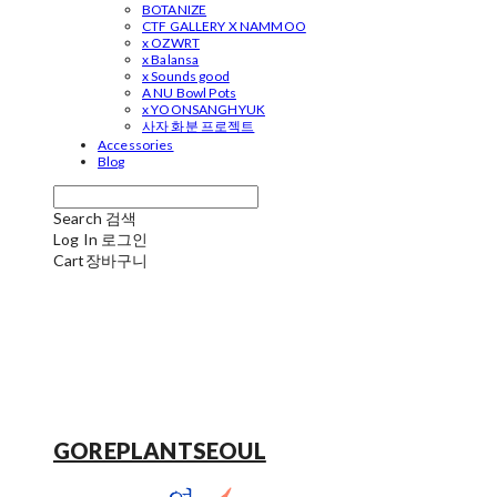
BOTANIZE
CTF GALLERY X NAMMOO
x OZWRT
x Balansa
x Sounds good
A NU Bowl Pots
x YOONSANGHYUK
사자 화분 프로젝트
Accessories
Blog
Search
검색
Log In
로그인
Cart
장바구니
GOREPLANTSEOUL