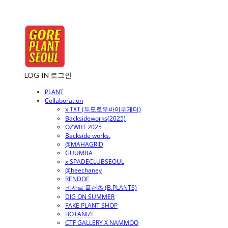
LOG IN
로그인
PLANT
Collaboration
x TXT (투모로우바이투게더)
Backsideworks(2025)
OZWRT 2025
Backside works.
@MAHAGRID
GUUMBA
x SPADECLUBSEOUL
@heechaney
RENDOE
비자르 플랜츠 (B.PLANTS)
DIG ON SUMMER
FAKE PLANT SHOP
BOTANIZE
CTF GALLERY X NAMMOO