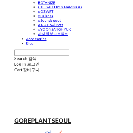
BOTANIZE
CTF GALLERY X NAMMOO
x OZWRT
x Balansa
x Sounds good
A NU Bowl Pots
x YOONSANGHYUK
사자 화분 프로젝트
Accessories
Blog
Search
검색
Log In
로그인
Cart
장바구니
GOREPLANTSEOUL