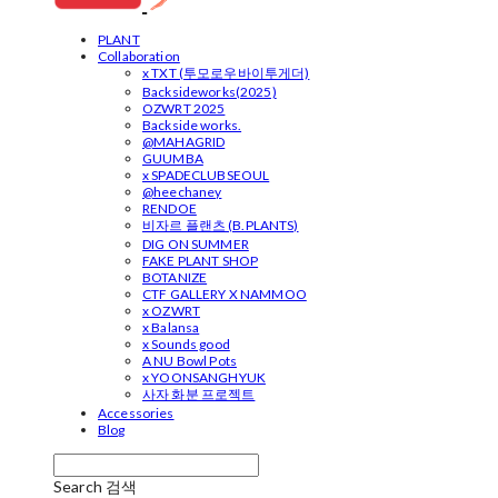
PLANT
Collaboration
x TXT (투모로우바이투게더)
Backsideworks(2025)
OZWRT 2025
Backside works.
@MAHAGRID
GUUMBA
x SPADECLUBSEOUL
@heechaney
RENDOE
비자르 플랜츠 (B.PLANTS)
DIG ON SUMMER
FAKE PLANT SHOP
BOTANIZE
CTF GALLERY X NAMMOO
x OZWRT
x Balansa
x Sounds good
A NU Bowl Pots
x YOONSANGHYUK
사자 화분 프로젝트
Accessories
Blog
Search
검색