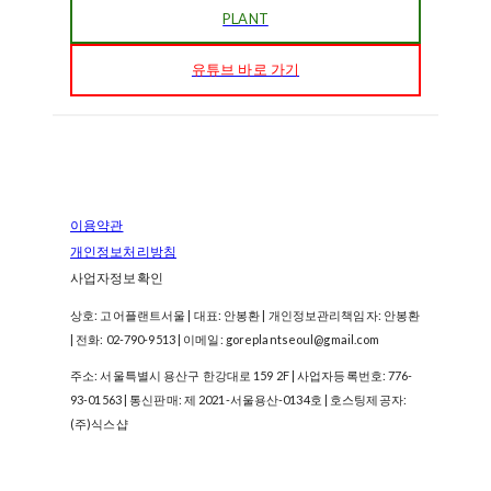
PLANT
유튜브 바로 가기
이용약관
개인정보처리방침
사업자정보확인
상호: 고어플랜트서울 | 대표: 안봉환 | 개인정보관리책임자: 안봉환
| 전화: 02-790-9513 | 이메일: goreplantseoul@gmail.com
주소: 서울특별시 용산구 한강대로 159 2F | 사업자등록번호:
776-
93-01563
| 통신판매:
제 2021-서울용산-0134호
| 호스팅제공자:
(주)식스샵