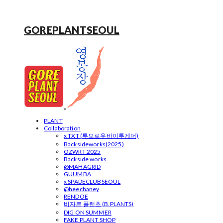
GOREPLANTSEOUL
PLANT
Collaboration
x TXT (투모로우바이투게더)
Backsideworks(2025)
OZWRT 2025
Backside works.
@MAHAGRID
GUUMBA
x SPADECLUBSEOUL
@heechaney
RENDOE
비자르 플랜츠 (B.PLANTS)
DIG ON SUMMER
FAKE PLANT SHOP