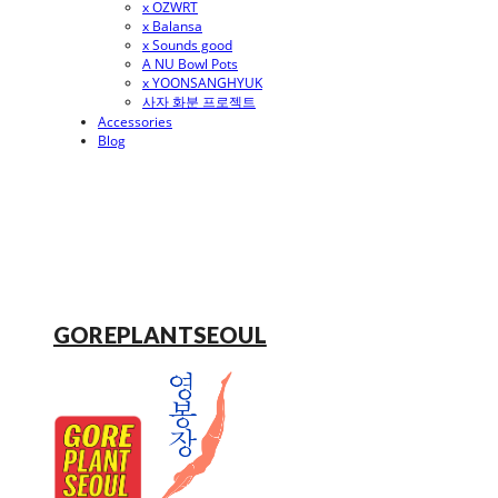
x OZWRT
x Balansa
x Sounds good
A NU Bowl Pots
x YOONSANGHYUK
사자 화분 프로젝트
Accessories
Blog
GOREPLANTSEOUL