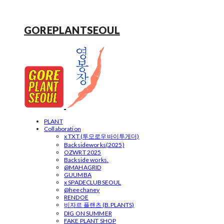
GOREPLANTSEOUL
PLANT
Collaboration
x TXT (투모로우바이투게더)
Backsideworks(2025)
OZWRT 2025
Backside works.
@MAHAGRID
GUUMBA
x SPADECLUBSEOUL
@heechaney
RENDOE
비자르 플랜츠 (B.PLANTS)
DIG ON SUMMER
FAKE PLANT SHOP