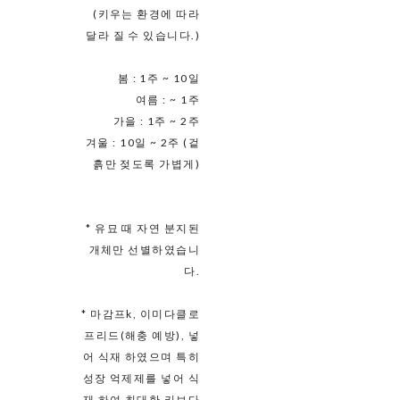
(키우는 환경에 따라
달라 질 수 있습니다.)
봄 : 1주 ~ 10일
여름 : ~ 1주
가을 : 1주 ~ 2주
겨울 : 10일 ~ 2주 (겉
흙만 젖도록 가볍게)
* 유묘 때 자연 분지된
개체만 선별하였습니
다.
* 마감프k, 이미다클로
프리드(해충 예방), 넣
어 식재 하였으며 특히
성장 억제제를 넣어 식
재 하여 최대한 키보다