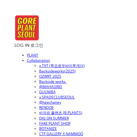
LOG IN
로그인
PLANT
Collaboration
x TXT (투모로우바이투게더)
Backsideworks(2025)
OZWRT 2025
Backside works.
@MAHAGRID
GUUMBA
x SPADECLUBSEOUL
@heechaney
RENDOE
비자르 플랜츠 (B.PLANTS)
DIG ON SUMMER
FAKE PLANT SHOP
BOTANIZE
CTF GALLERY X NAMMOO