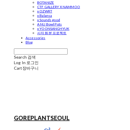
BOTANIZE
CTF GALLERY X NAMMOO
x OZWRT
x Balansa
x Sounds good
A NU Bowl Pots
x YOONSANGHYUK
사자 화분 프로젝트
Accessories
Blog
Search
검색
Log In
로그인
Cart
장바구니
GOREPLANTSEOUL