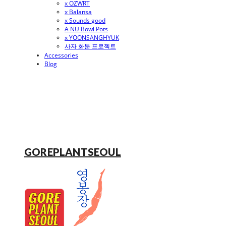
x OZWRT
x Balansa
x Sounds good
A NU Bowl Pots
x YOONSANGHYUK
사자 화분 프로젝트
Accessories
Blog
GOREPLANTSEOUL