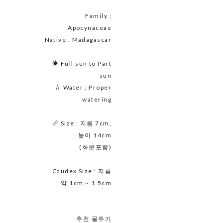
Family :
Apocynaceae
Native : Madagascar
☀ Full sun to Part
sun
💧 Water : Proper
watering
📏 Size : 지름 7cm,
높이 14cm
(화분포함)
Caudex Size : 지름
약 1cm ~ 1.5cm
추천 물주기