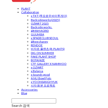
PLANT
Collaboration
x TXT (투모로우바이투게더)
Backsideworks(2025)
OZWRT 2025
Backside works.
@MAHAGRID
GUUMBA
x SPADECLUBSEOUL
@heechaney
RENDOE
비자르 플랜츠 (B.PLANTS)
DIG ON SUMMER
FAKE PLANT SHOP
BOTANIZE
CTF GALLERY X NAMMOO
x OZWRT
x Balansa
x Sounds good
A NU Bowl Pots
x YOONSANGHYUK
사자 화분 프로젝트
Accessories
Blog
Search
검색