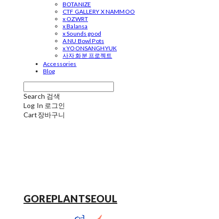
BOTANIZE
CTF GALLERY X NAMMOO
x OZWRT
x Balansa
x Sounds good
A NU Bowl Pots
x YOONSANGHYUK
사자 화분 프로젝트
Accessories
Blog
Search
검색
Log In
로그인
Cart
장바구니
GOREPLANTSEOUL