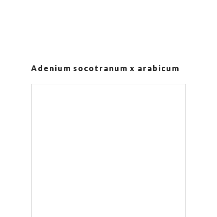
Adenium socotranum x arabicum