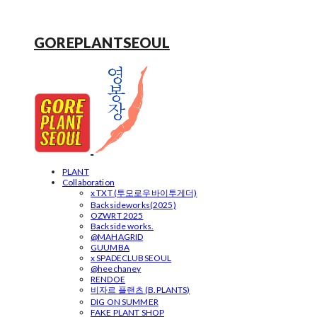
GOREPLANTSEOUL
PLANT
Collaboration
x TXT (투모로우바이투게더)
Backsideworks(2025)
OZWRT 2025
Backside works.
@MAHAGRID
GUUMBA
x SPADECLUBSEOUL
@heechaney
RENDOE
비자르 플랜츠 (B.PLANTS)
DIG ON SUMMER
FAKE PLANT SHOP