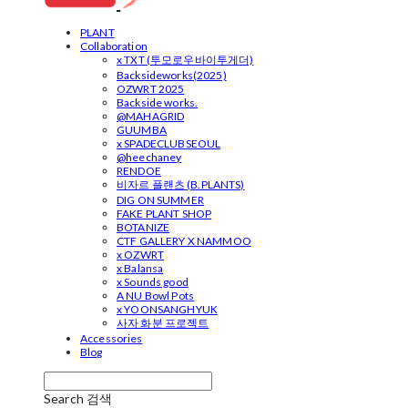
PLANT
Collaboration
x TXT (투모로우바이투게더)
Backsideworks(2025)
OZWRT 2025
Backside works.
@MAHAGRID
GUUMBA
x SPADECLUBSEOUL
@heechaney
RENDOE
비자르 플랜츠 (B.PLANTS)
DIG ON SUMMER
FAKE PLANT SHOP
BOTANIZE
CTF GALLERY X NAMMOO
x OZWRT
x Balansa
x Sounds good
A NU Bowl Pots
x YOONSANGHYUK
사자 화분 프로젝트
Accessories
Blog
Search
검색