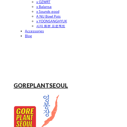
x OZWRT
x Balansa
x Sounds good
A NU Bowl Pots
x YOONSANGHYUK
사자 화분 프로젝트
Accessories
Blog
GOREPLANTSEOUL