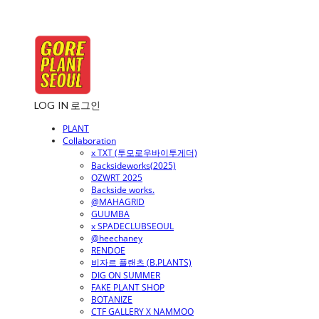
LOG IN
로그인
PLANT
Collaboration
x TXT (투모로우바이투게더)
Backsideworks(2025)
OZWRT 2025
Backside works.
@MAHAGRID
GUUMBA
x SPADECLUBSEOUL
@heechaney
RENDOE
비자르 플랜츠 (B.PLANTS)
DIG ON SUMMER
FAKE PLANT SHOP
BOTANIZE
CTF GALLERY X NAMMOO