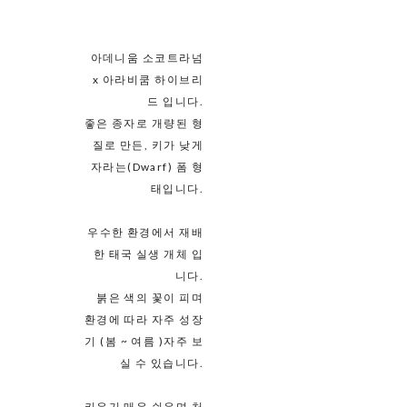
아데니움 소코트라넘
x 아라비쿰 하이브리
드 입니다.
좋은 종자로 개량된 형
질로 만든, 키가 낮게
자라는(Dwarf) 폼 형
태입니다.
우수한 환경에서 재배
한 태국 실생 개체 입
니다.
붉은 색의 꽃이 피며
환경에 따라 자주 성장
기 (봄 ~ 여름 )자주 보
실 수 있습니다.
키우기 매우 쉬우며 처