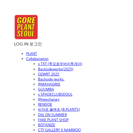
LOG IN
로그인
PLANT
Collaboration
x TXT (투모로우바이투게더)
Backsideworks(2025)
OZWRT 2025
Backside works.
@MAHAGRID
GUUMBA
x SPADECLUBSEOUL
@heechaney
RENDOE
비자르 플랜츠 (B.PLANTS)
DIG ON SUMMER
FAKE PLANT SHOP
BOTANIZE
CTF GALLERY X NAMMOO