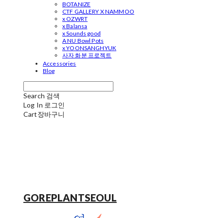
BOTANIZE
CTF GALLERY X NAMMOO
x OZWRT
x Balansa
x Sounds good
A NU Bowl Pots
x YOONSANGHYUK
사자 화분 프로젝트
Accessories
Blog
Search
검색
Log In
로그인
Cart
장바구니
GOREPLANTSEOUL