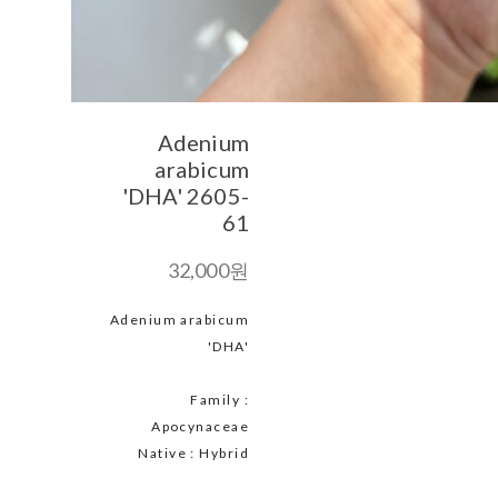
Adenium
arabicum
'DHA' 2605-
61
32,000원
Adenium arabicum
'DHA'
Family :
Apocynaceae
Native : Hybrid