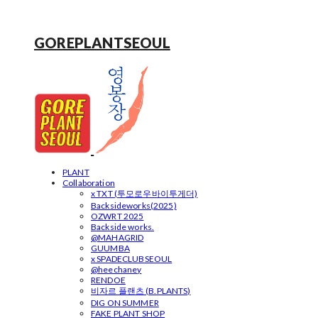
GOREPLANTSEOUL
PLANT
Collaboration
x TXT (투모로우바이투게더)
Backsideworks(2025)
OZWRT 2025
Backside works.
@MAHAGRID
GUUMBA
x SPADECLUBSEOUL
@heechaney
RENDOE
비자르 플랜츠 (B.PLANTS)
DIG ON SUMMER
FAKE PLANT SHOP