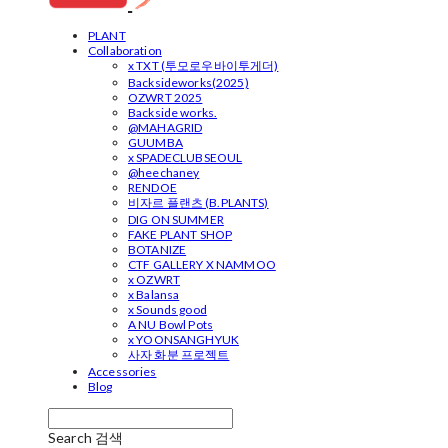
PLANT
Collaboration
x TXT (투모로우바이투게더)
Backsideworks(2025)
OZWRT 2025
Backside works.
@MAHAGRID
GUUMBA
x SPADECLUBSEOUL
@heechaney
RENDOE
비자르 플랜츠 (B.PLANTS)
DIG ON SUMMER
FAKE PLANT SHOP
BOTANIZE
CTF GALLERY X NAMMOO
x OZWRT
x Balansa
x Sounds good
A NU Bowl Pots
x YOONSANGHYUK
사자 화분 프로젝트
Accessories
Blog
Search
검색