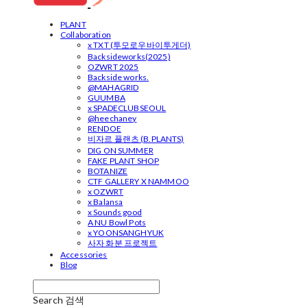
PLANT
Collaboration
x TXT (투모로우바이투게더)
Backsideworks(2025)
OZWRT 2025
Backside works.
@MAHAGRID
GUUMBA
x SPADECLUBSEOUL
@heechaney
RENDOE
비자르 플랜츠 (B.PLANTS)
DIG ON SUMMER
FAKE PLANT SHOP
BOTANIZE
CTF GALLERY X NAMMOO
x OZWRT
x Balansa
x Sounds good
A NU Bowl Pots
x YOONSANGHYUK
사자 화분 프로젝트
Accessories
Blog
Search
검색