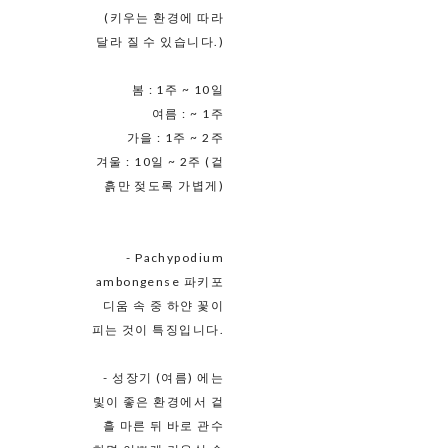
(키우는 환경에 따라
달라 질 수 있습니다.)
봄 : 1주 ~ 10일
여름 : ~ 1주
가을 : 1주 ~ 2주
겨울 : 10일 ~ 2주 (겉
흙만 젖도록 가볍게)
- Pachypodium
ambongense 파키포
디움 속 중 하얀 꽃이
피는 것이 특징입니다.
- 성장기 (여름) 에는
빛이 좋은 환경에서 겉
흘 마른 뒤 바로 관수