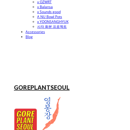
x OZWRT
x Balansa
x Sounds good
A NU Bowl Pots
x YOONSANGHYUK
사자 화분 프로젝트
Accessories
Blog
GOREPLANTSEOUL