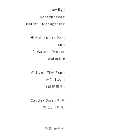
Family :
Apocynaceae
Native : Madagascar
☀ Full sun to Part
sun
💧 Water : Proper
watering
📏 Size : 지름 7cm,
높이 11cm
(화분포함)
Caudex Size : 지름
약 1cm 미만
추천 물주기