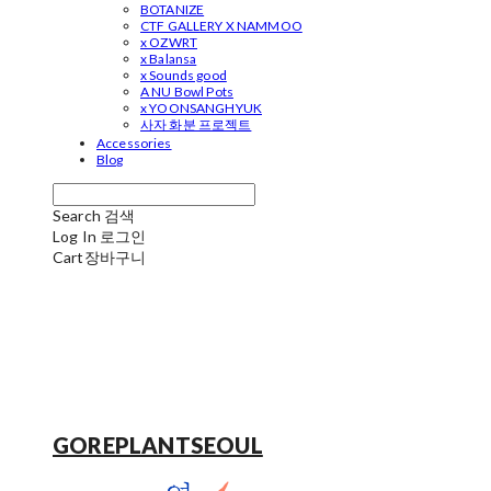
BOTANIZE
CTF GALLERY X NAMMOO
x OZWRT
x Balansa
x Sounds good
A NU Bowl Pots
x YOONSANGHYUK
사자 화분 프로젝트
Accessories
Blog
Search
검색
Log In
로그인
Cart
장바구니
GOREPLANTSEOUL