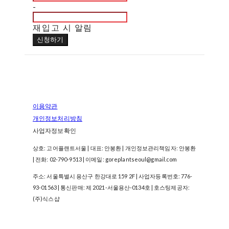
-
재입고 시 알림
신청하기
이용약관
개인정보처리방침
사업자정보확인
상호: 고어플랜트서울 | 대표: 안봉환 | 개인정보관리책임자: 안봉환
| 전화: 02-790-9513 | 이메일: goreplantseoul@gmail.com
주소: 서울특별시 용산구 한강대로 159 2F | 사업자등록번호:
776-
93-01563
| 통신판매:
제 2021-서울용산-0134호
| 호스팅제공자:
(주)식스샵