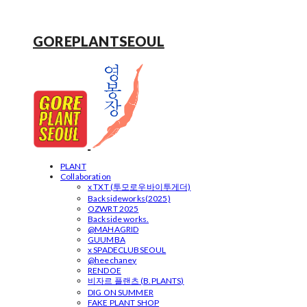
GOREPLANTSEOUL
PLANT
Collaboration
x TXT (투모로우바이투게더)
Backsideworks(2025)
OZWRT 2025
Backside works.
@MAHAGRID
GUUMBA
x SPADECLUBSEOUL
@heechaney
RENDOE
비자르 플랜츠 (B.PLANTS)
DIG ON SUMMER
FAKE PLANT SHOP