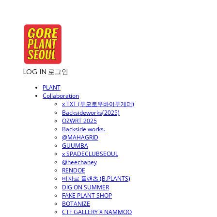
LOG IN
로그인
PLANT
Collaboration
x TXT (투모로우바이투게더)
Backsideworks(2025)
OZWRT 2025
Backside works.
@MAHAGRID
GUUMBA
x SPADECLUBSEOUL
@heechaney
RENDOE
비자르 플랜츠 (B.PLANTS)
DIG ON SUMMER
FAKE PLANT SHOP
BOTANIZE
CTF GALLERY X NAMMOO