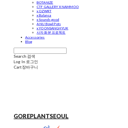
BOTANIZE
CTF GALLERY X NAMMOO
x OZWRT
x Balansa
x Sounds good
A NU Bowl Pots
x YOONSANGHYUK
사자 화분 프로젝트
Accessories
Blog
Search
검색
Log In
로그인
Cart
장바구니
GOREPLANTSEOUL