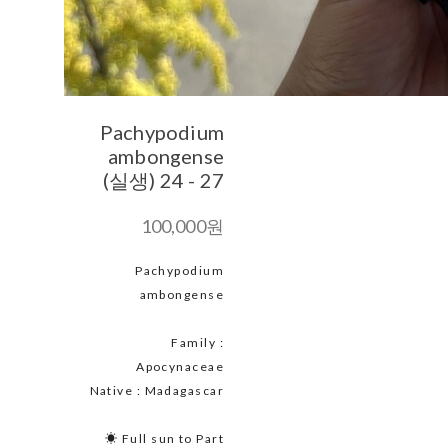
Pachypodium
ambongense
(실생) 24 - 27
100,000원
Pachypodium
ambongense
Family :
Apocynaceae
Native : Madagascar
☀ Full sun to Part