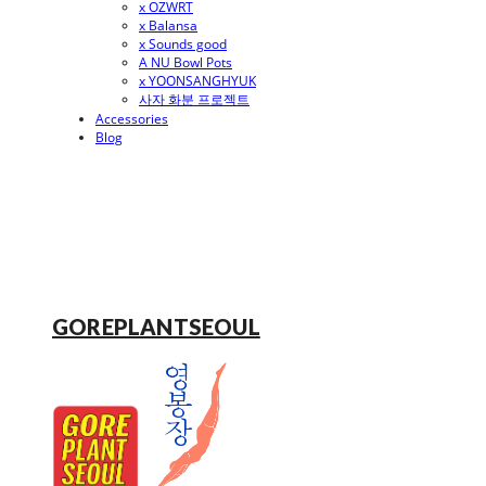
x OZWRT
x Balansa
x Sounds good
A NU Bowl Pots
x YOONSANGHYUK
사자 화분 프로젝트
Accessories
Blog
GOREPLANTSEOUL