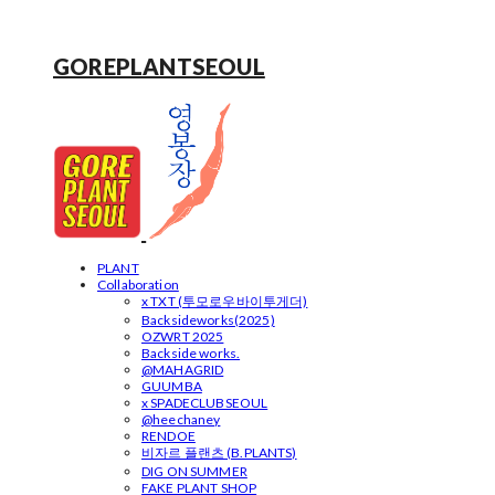
GOREPLANTSEOUL
PLANT
Collaboration
x TXT (투모로우바이투게더)
Backsideworks(2025)
OZWRT 2025
Backside works.
@MAHAGRID
GUUMBA
x SPADECLUBSEOUL
@heechaney
RENDOE
비자르 플랜츠 (B.PLANTS)
DIG ON SUMMER
FAKE PLANT SHOP