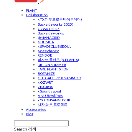
PLANT
Collaboration
x TXT (투모로우바이투게더)
Backsideworks(2025)
OZWRT 2025
Backside works.
@MAHAGRID
GUUMBA
x SPADECLUBSEOUL
@heechaney
RENDOE
비자르 플랜츠 (B.PLANTS)
DIG ON SUMMER
FAKE PLANT SHOP
BOTANIZE
CTF GALLERY X NAMMOO
x OZWRT
x Balansa
x Sounds good
A NU Bowl Pots
x YOONSANGHYUK
사자 화분 프로젝트
Accessories
Blog
Search
검색