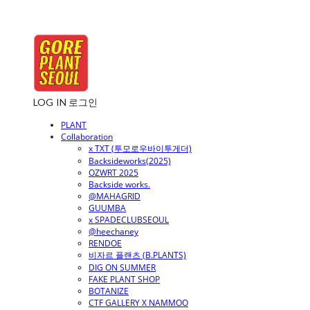
LOG IN
로그인
PLANT
Collaboration
x TXT (투모로우바이투게더)
Backsideworks(2025)
OZWRT 2025
Backside works.
@MAHAGRID
GUUMBA
x SPADECLUBSEOUL
@heechaney
RENDOE
비자르 플랜츠 (B.PLANTS)
DIG ON SUMMER
FAKE PLANT SHOP
BOTANIZE
CTF GALLERY X NAMMOO