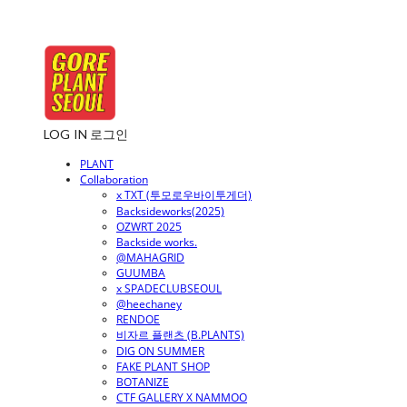
LOG IN
로그인
PLANT
Collaboration
x TXT (투모로우바이투게더)
Backsideworks(2025)
OZWRT 2025
Backside works.
@MAHAGRID
GUUMBA
x SPADECLUBSEOUL
@heechaney
RENDOE
비자르 플랜츠 (B.PLANTS)
DIG ON SUMMER
FAKE PLANT SHOP
BOTANIZE
CTF GALLERY X NAMMOO