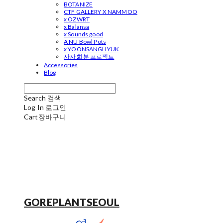
BOTANIZE
CTF GALLERY X NAMMOO
x OZWRT
x Balansa
x Sounds good
A NU Bowl Pots
x YOONSANGHYUK
사자 화분 프로젝트
Accessories
Blog
Search
검색
Log In
로그인
Cart
장바구니
GOREPLANTSEOUL