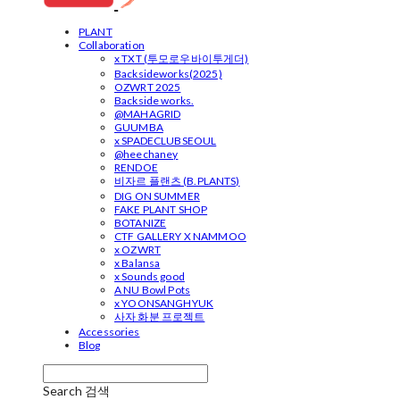
PLANT
Collaboration
x TXT (투모로우바이투게더)
Backsideworks(2025)
OZWRT 2025
Backside works.
@MAHAGRID
GUUMBA
x SPADECLUBSEOUL
@heechaney
RENDOE
비자르 플랜츠 (B.PLANTS)
DIG ON SUMMER
FAKE PLANT SHOP
BOTANIZE
CTF GALLERY X NAMMOO
x OZWRT
x Balansa
x Sounds good
A NU Bowl Pots
x YOONSANGHYUK
사자 화분 프로젝트
Accessories
Blog
Search
검색