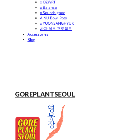
x OZWRT
x Balansa
x Sounds good
A NU Bowl Pots
x YOONSANGHYUK
사자 화분 프로젝트
Accessories
Blog
GOREPLANTSEOUL