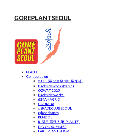
GOREPLANTSEOUL
PLANT
Collaboration
x TXT (투모로우바이투게더)
Backsideworks(2025)
OZWRT 2025
Backside works.
@MAHAGRID
GUUMBA
x SPADECLUBSEOUL
@heechaney
RENDOE
비자르 플랜츠 (B.PLANTS)
DIG ON SUMMER
FAKE PLANT SHOP