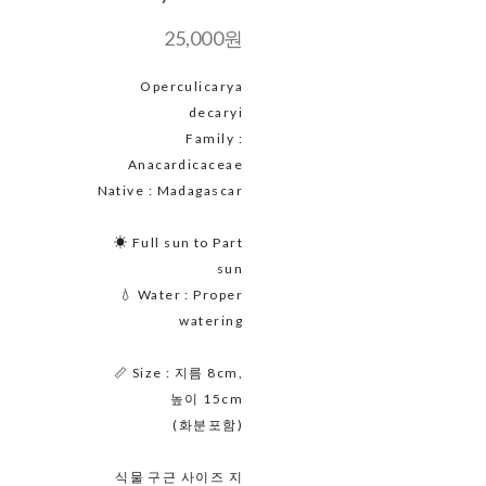
25,000원
Operculicarya
decaryi
Family :
Anacardicaceae
Native : Madagascar
☀ Full sun to Part
sun
💧 Water : Proper
watering
📏 Size : 지름 8cm,
높이 15cm
(화분포함)
식물 구근 사이즈 지