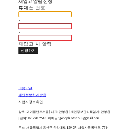
재입고 알림 신청
휴대폰 번호
-
-
재입고 시 알림
신청하기
이용약관
개인정보처리방침
사업자정보확인
상호: 고어플랜트서울 | 대표: 안봉환 | 개인정보관리책임자: 안봉환
| 전화: 02-790-9513 | 이메일: goreplantseoul@gmail.com
주소: 서울특별시 용산구 한강대로 159 2F | 사업자등록번호:
776-