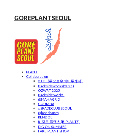
GOREPLANTSEOUL
PLANT
Collaboration
x TXT (투모로우바이투게더)
Backsideworks(2025)
OZWRT 2025
Backside works.
@MAHAGRID
GUUMBA
x SPADECLUBSEOUL
@heechaney
RENDOE
비자르 플랜츠 (B.PLANTS)
DIG ON SUMMER
FAKE PLANT SHOP