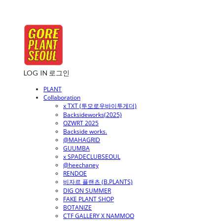
LOG IN
로그인
PLANT
Collaboration
x TXT (투모로우바이투게더)
Backsideworks(2025)
OZWRT 2025
Backside works.
@MAHAGRID
GUUMBA
x SPADECLUBSEOUL
@heechaney
RENDOE
비자르 플랜츠 (B.PLANTS)
DIG ON SUMMER
FAKE PLANT SHOP
BOTANIZE
CTF GALLERY X NAMMOO