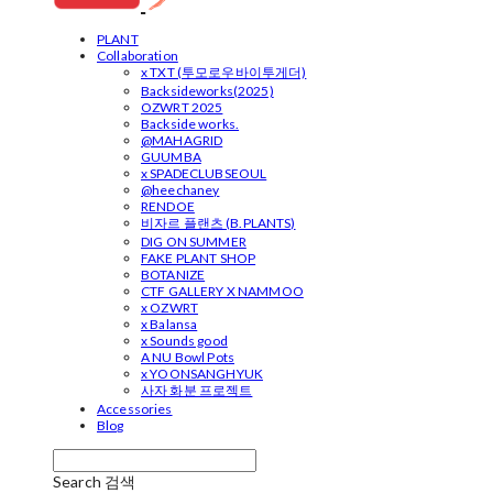
PLANT
Collaboration
x TXT (투모로우바이투게더)
Backsideworks(2025)
OZWRT 2025
Backside works.
@MAHAGRID
GUUMBA
x SPADECLUBSEOUL
@heechaney
RENDOE
비자르 플랜츠 (B.PLANTS)
DIG ON SUMMER
FAKE PLANT SHOP
BOTANIZE
CTF GALLERY X NAMMOO
x OZWRT
x Balansa
x Sounds good
A NU Bowl Pots
x YOONSANGHYUK
사자 화분 프로젝트
Accessories
Blog
Search
검색