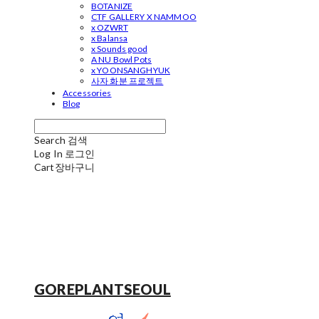
BOTANIZE
CTF GALLERY X NAMMOO
x OZWRT
x Balansa
x Sounds good
A NU Bowl Pots
x YOONSANGHYUK
사자 화분 프로젝트
Accessories
Blog
Search
검색
Log In
로그인
Cart
장바구니
GOREPLANTSEOUL