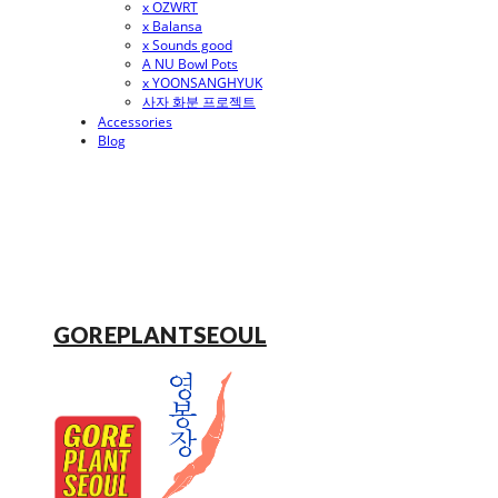
x OZWRT
x Balansa
x Sounds good
A NU Bowl Pots
x YOONSANGHYUK
사자 화분 프로젝트
Accessories
Blog
GOREPLANTSEOUL