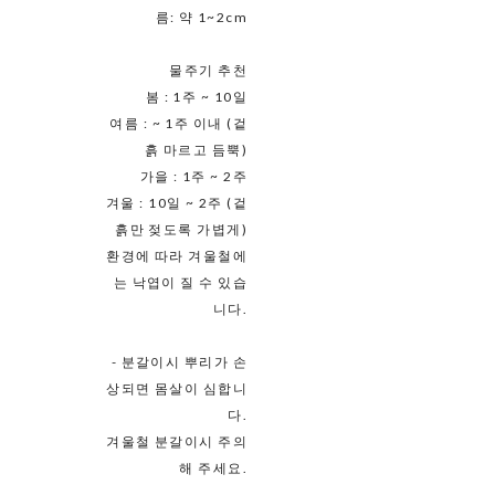
름: 약 1~2cm
물주기 추천
봄 : 1주 ~ 10일
여름 : ~ 1주 이내 (겉
흙 마르고 듬뿍)
가을 : 1주 ~ 2주
겨울 : 10일 ~ 2주 (겉
흙만 젖도록 가볍게)
환경에 따라 겨울철에
는 낙엽이 질 수 있습
니다.
- 분갈이시 뿌리가 손
상되면 몸살이 심합니
다.
겨울철 분갈이시 주의
해 주세요.