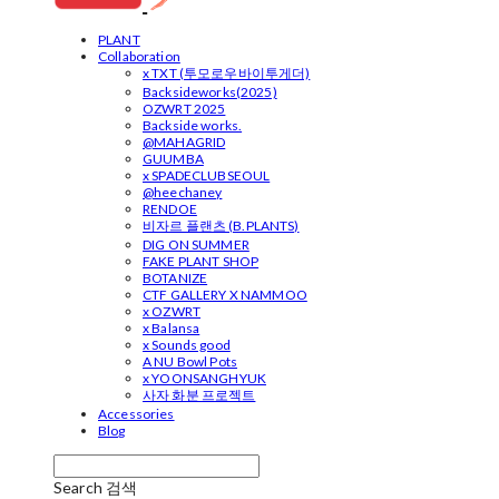
PLANT
Collaboration
x TXT (투모로우바이투게더)
Backsideworks(2025)
OZWRT 2025
Backside works.
@MAHAGRID
GUUMBA
x SPADECLUBSEOUL
@heechaney
RENDOE
비자르 플랜츠 (B.PLANTS)
DIG ON SUMMER
FAKE PLANT SHOP
BOTANIZE
CTF GALLERY X NAMMOO
x OZWRT
x Balansa
x Sounds good
A NU Bowl Pots
x YOONSANGHYUK
사자 화분 프로젝트
Accessories
Blog
Search
검색