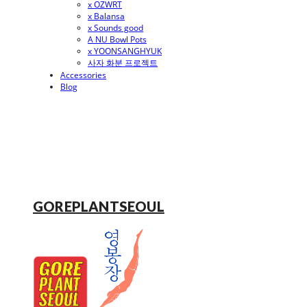
x OZWRT
x Balansa
x Sounds good
A NU Bowl Pots
x YOONSANGHYUK
사자 화분 프로젝트
Accessories
Blog
GOREPLANTSEOUL