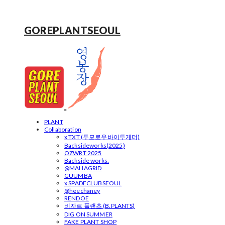
GOREPLANTSEOUL
PLANT
Collaboration
x TXT (투모로우바이투게더)
Backsideworks(2025)
OZWRT 2025
Backside works.
@MAHAGRID
GUUMBA
x SPADECLUBSEOUL
@heechaney
RENDOE
비자르 플랜츠 (B.PLANTS)
DIG ON SUMMER
FAKE PLANT SHOP