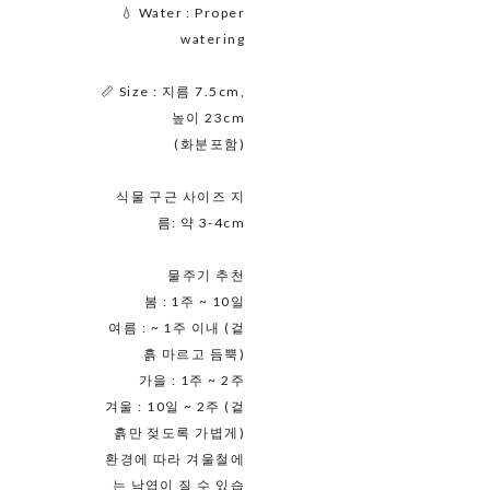
💧 Water : Proper
watering
📏 Size : 지름 7.5cm,
높이 23cm
(화분포함)
식물 구근 사이즈 지
름: 약 3-4cm
물주기 추천
봄 : 1주 ~ 10일
여름 : ~ 1주 이내 (겉
흙 마르고 듬뿍)
가을 : 1주 ~ 2주
겨울 : 10일 ~ 2주 (겉
흙만 젖도록 가볍게)
환경에 따라 겨울철에
는 낙엽이 질 수 있습