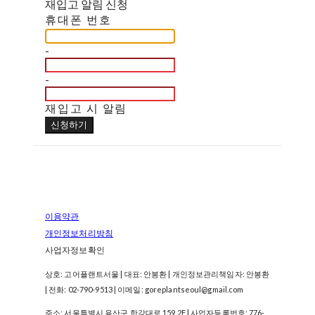
재입고 알림 신청
휴대폰 번호
-
-
재입고 시 알림
신청하기
이용약관
개인정보처리방침
사업자정보확인
상호: 고어플랜트서울 | 대표: 안봉환 | 개인정보관리책임자: 안봉환
| 전화: 02-790-9513 | 이메일: goreplantseoul@gmail.com
주소: 서울특별시 용산구 한강대로 159 2F | 사업자등록번호:
776-