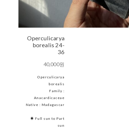
Operculicarya
borealis 24-
36
40,000원
Operculicarya
borealis
Family :
Anacardicaceae
Native : Madagascar
☀ Full sun to Part
sun