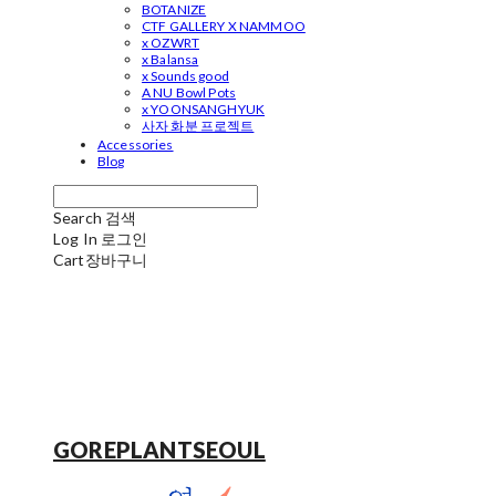
BOTANIZE
CTF GALLERY X NAMMOO
x OZWRT
x Balansa
x Sounds good
A NU Bowl Pots
x YOONSANGHYUK
사자 화분 프로젝트
Accessories
Blog
Search
검색
Log In
로그인
Cart
장바구니
GOREPLANTSEOUL