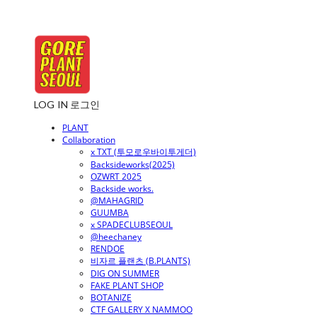
LOG IN
로그인
PLANT
Collaboration
x TXT (투모로우바이투게더)
Backsideworks(2025)
OZWRT 2025
Backside works.
@MAHAGRID
GUUMBA
x SPADECLUBSEOUL
@heechaney
RENDOE
비자르 플랜츠 (B.PLANTS)
DIG ON SUMMER
FAKE PLANT SHOP
BOTANIZE
CTF GALLERY X NAMMOO