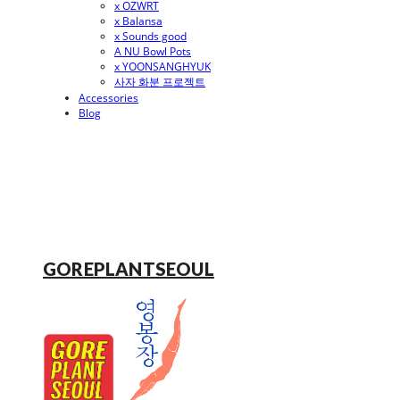
x OZWRT
x Balansa
x Sounds good
A NU Bowl Pots
x YOONSANGHYUK
사자 화분 프로젝트
Accessories
Blog
GOREPLANTSEOUL