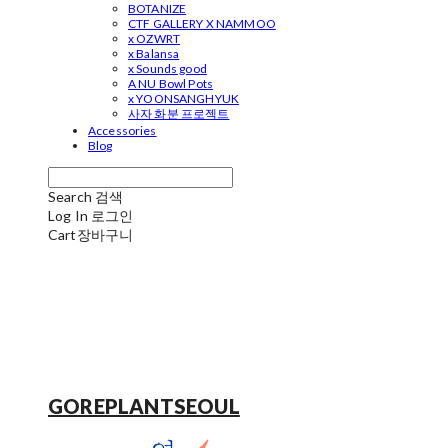
BOTANIZE
CTF GALLERY X NAMMOO
x OZWRT
x Balansa
x Sounds good
A NU Bowl Pots
x YOONSANGHYUK
사자 화분 프로젝트
Accessories
Blog
Search
검색
Log In
로그인
Cart
장바구니
GOREPLANTSEOUL