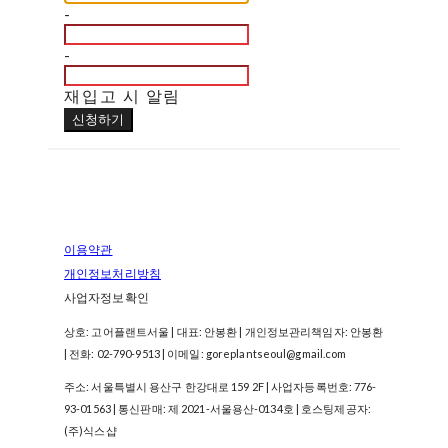
-
-
재입고 시 알림
신청하기
이용약관
개인정보처리방침
사업자정보확인
상호: 고어플랜트서울 | 대표: 안봉환 | 개인정보관리책임자: 안봉환
| 전화: 02-790-9513 | 이메일: goreplantseoul@gmail.com
주소: 서울특별시 용산구 한강대로 159 2F | 사업자등록번호:
776-
93-01563
| 통신판매:
제 2021-서울용산-0134호
| 호스팅제공자:
(주)식스샵