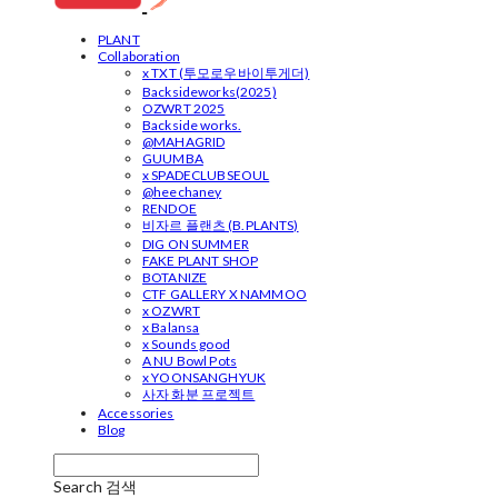
PLANT
Collaboration
x TXT (투모로우바이투게더)
Backsideworks(2025)
OZWRT 2025
Backside works.
@MAHAGRID
GUUMBA
x SPADECLUBSEOUL
@heechaney
RENDOE
비자르 플랜츠 (B.PLANTS)
DIG ON SUMMER
FAKE PLANT SHOP
BOTANIZE
CTF GALLERY X NAMMOO
x OZWRT
x Balansa
x Sounds good
A NU Bowl Pots
x YOONSANGHYUK
사자 화분 프로젝트
Accessories
Blog
Search
검색