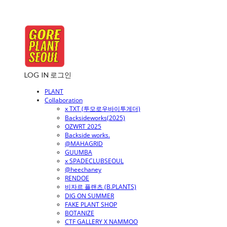
LOG IN
로그인
PLANT
Collaboration
x TXT (투모로우바이투게더)
Backsideworks(2025)
OZWRT 2025
Backside works.
@MAHAGRID
GUUMBA
x SPADECLUBSEOUL
@heechaney
RENDOE
비자르 플랜츠 (B.PLANTS)
DIG ON SUMMER
FAKE PLANT SHOP
BOTANIZE
CTF GALLERY X NAMMOO