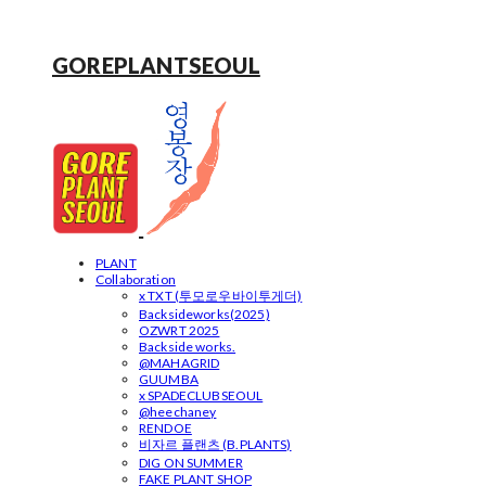
GOREPLANTSEOUL
PLANT
Collaboration
x TXT (투모로우바이투게더)
Backsideworks(2025)
OZWRT 2025
Backside works.
@MAHAGRID
GUUMBA
x SPADECLUBSEOUL
@heechaney
RENDOE
비자르 플랜츠 (B.PLANTS)
DIG ON SUMMER
FAKE PLANT SHOP