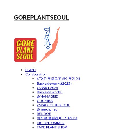
GOREPLANTSEOUL
PLANT
Collaboration
x TXT (투모로우바이투게더)
Backsideworks(2025)
OZWRT 2025
Backside works.
@MAHAGRID
GUUMBA
x SPADECLUBSEOUL
@heechaney
RENDOE
비자르 플랜츠 (B.PLANTS)
DIG ON SUMMER
FAKE PLANT SHOP