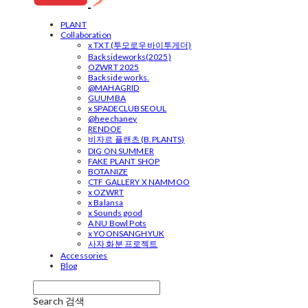
PLANT
Collaboration
x TXT (투모로우바이투게더)
Backsideworks(2025)
OZWRT 2025
Backside works.
@MAHAGRID
GUUMBA
x SPADECLUBSEOUL
@heechaney
RENDOE
비자르 플랜츠 (B.PLANTS)
DIG ON SUMMER
FAKE PLANT SHOP
BOTANIZE
CTF GALLERY X NAMMOO
x OZWRT
x Balansa
x Sounds good
A NU Bowl Pots
x YOONSANGHYUK
사자 화분 프로젝트
Accessories
Blog
Search
검색