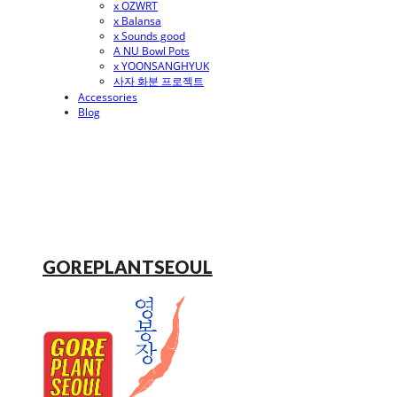
x OZWRT
x Balansa
x Sounds good
A NU Bowl Pots
x YOONSANGHYUK
사자 화분 프로젝트
Accessories
Blog
GOREPLANTSEOUL