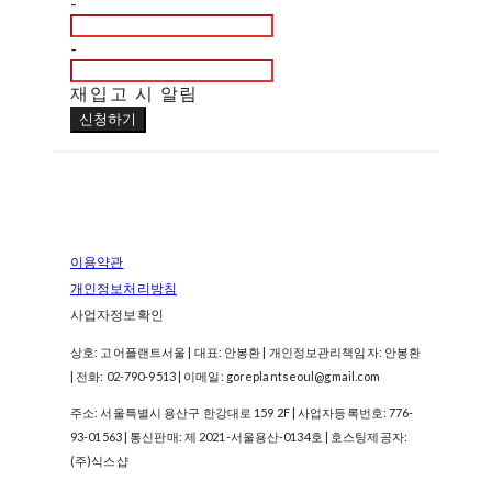
-
-
재입고 시 알림
신청하기
이용약관
개인정보처리방침
사업자정보확인
상호: 고어플랜트서울 | 대표: 안봉환 | 개인정보관리책임자: 안봉환
| 전화: 02-790-9513 | 이메일: goreplantseoul@gmail.com
주소: 서울특별시 용산구 한강대로 159 2F | 사업자등록번호:
776-
93-01563
| 통신판매:
제 2021-서울용산-0134호
| 호스팅제공자:
(주)식스샵