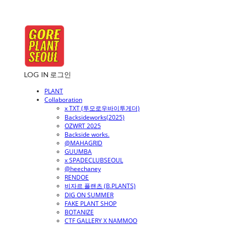
LOG IN
로그인
PLANT
Collaboration
x TXT (투모로우바이투게더)
Backsideworks(2025)
OZWRT 2025
Backside works.
@MAHAGRID
GUUMBA
x SPADECLUBSEOUL
@heechaney
RENDOE
비자르 플랜츠 (B.PLANTS)
DIG ON SUMMER
FAKE PLANT SHOP
BOTANIZE
CTF GALLERY X NAMMOO