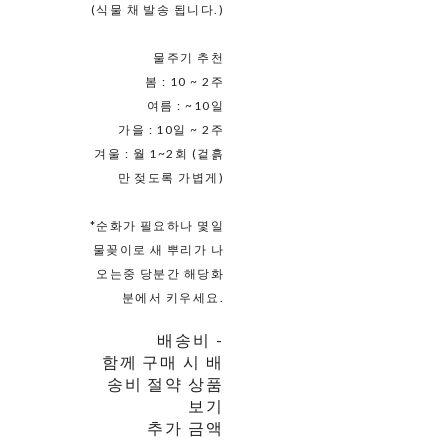
(식물 채 발송 됩니다.)
물주기 추천
봄 : 10 ~ 2주
여름 : ~10일
가을 : 10일 ~ 2주
겨울 : 월 1~2회 (겉흙
만 젖도록 가볍게)
*순화가 필요하나 몇일
물꽂이로 새 뿌리가 나
오는중 당분간 해당화
분에서 키우세요.
배송비
-
함께 구매 시 배
송비 절약 상품
보기
추가 금액