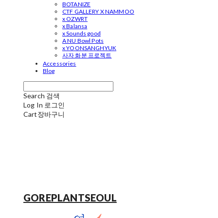
BOTANIZE
CTF GALLERY X NAMMOO
x OZWRT
x Balansa
x Sounds good
A NU Bowl Pots
x YOONSANGHYUK
사자 화분 프로젝트
Accessories
Blog
Search
검색
Log In
로그인
Cart
장바구니
GOREPLANTSEOUL